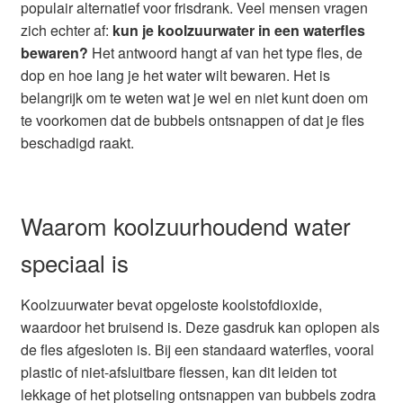
populair alternatief voor frisdrank. Veel mensen vragen
Glazen drinkfles
zich echter af:
kun je koolzuurwater in een waterfles
bewaren?
Het antwoord hangt af van het type fles, de
RVS drinkfles
dop en hoe lang je het water wilt bewaren. Het is
belangrijk om te weten wat je wel en niet kunt doen om
Broodtrommels & lunchboxen
te voorkomen dat de bubbels ontsnappen of dat je fles
beschadigd raakt.
Herbruikbare boterhamzakjes
Accessoires
Waarom koolzuurhoudend water
Aanbiedingen
speciaal is
Waterfles bedrukken
Koolzuurwater bevat opgeloste koolstofdioxide,
waardoor het bruisend is. Deze gasdruk kan oplopen als
de fles afgesloten is. Bij een standaard waterfles, vooral
Reviews waterflessenwinkel.nl
plastic of niet-afsluitbare flessen, kan dit leiden tot
lekkage of het plotseling ontsnappen van bubbels zodra
Contact Waterflessenwinkel.nl