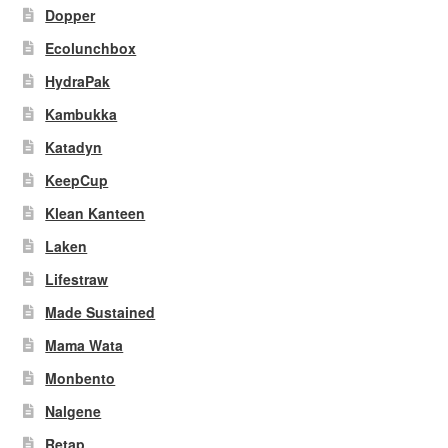
Dopper
Ecolunchbox
HydraPak
Kambukka
Katadyn
KeepCup
Klean Kanteen
Laken
Lifestraw
Made Sustained
Mama Wata
Monbento
Nalgene
Retap