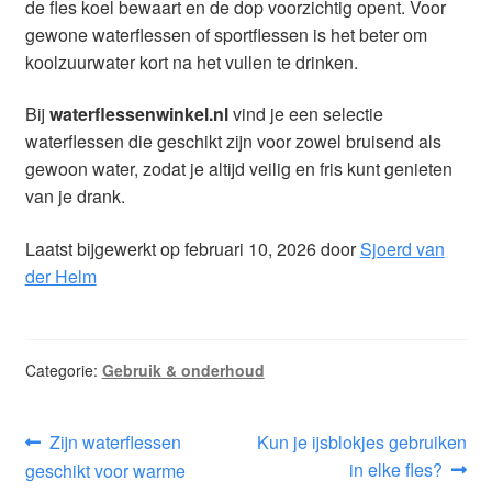
de fles koel bewaart en de dop voorzichtig opent. Voor
gewone waterflessen of sportflessen is het beter om
koolzuurwater kort na het vullen te drinken.
Bij
waterflessenwinkel.nl
vind je een selectie
waterflessen die geschikt zijn voor zowel bruisend als
gewoon water, zodat je altijd veilig en fris kunt genieten
van je drank.
Laatst bijgewerkt op februari 10, 2026 door
Sjoerd van
der Helm
Categorie:
Gebruik & onderhoud
Bericht
Vorig
Volgend
Zijn waterflessen
Kun je ijsblokjes gebruiken
bericht:
bericht:
in elke fles?
geschikt voor warme
navigatie