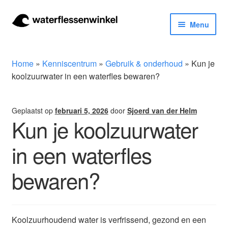
Ga
Ga
Menu
door
naar
naar
de
Herbruikbare waterflessen & drinkflessen
navigatie
inhoud
Home
»
Kenniscentrum
»
Gebruik & onderhoud
»
Kun je
Bidons
koolzuurwater in een waterfles bewaren?
Thermosfles
Geplaatst op
februari 5, 2026
door
Sjoerd van der Helm
Kun je koolzuurwater
Kinderflessen
in een waterfles
Drinkfles met rietje
bewaren?
Waterfles met filter
Aluminium drinkfles
Koolzuurhoudend water is verfrissend, gezond en een