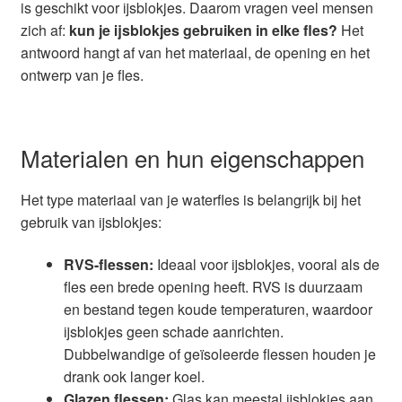
is geschikt voor ijsblokjes. Daarom vragen veel mensen
Glazen drinkfles
zich af:
kun je ijsblokjes gebruiken in elke fles?
Het
antwoord hangt af van het materiaal, de opening en het
RVS drinkfles
ontwerp van je fles.
Broodtrommels & lunchboxen
Materialen en hun eigenschappen
Herbruikbare boterhamzakjes
Het type materiaal van je waterfles is belangrijk bij het
Accessoires
gebruik van ijsblokjes:
Aanbiedingen
RVS-flessen:
Ideaal voor ijsblokjes, vooral als de
fles een brede opening heeft. RVS is duurzaam
Waterfles bedrukken
en bestand tegen koude temperaturen, waardoor
ijsblokjes geen schade aanrichten.
Reviews waterflessenwinkel.nl
Dubbelwandige of geïsoleerde flessen houden je
drank ook langer koel.
Contact Waterflessenwinkel.nl
Glazen flessen:
Glas kan meestal ijsblokjes aan,