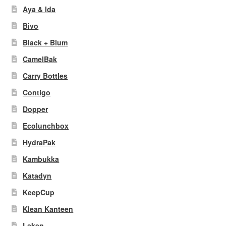
Aya & Ida
Bivo
Black + Blum
CamelBak
Carry Bottles
Contigo
Dopper
Ecolunchbox
HydraPak
Kambukka
Katadyn
KeepCup
Klean Kanteen
Laken