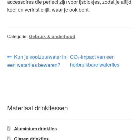
accessoires die perfect zijn voor ijsblokjes, zodat je altijd
koel en verfrist blijft, waar je ook bent.
Categorie:
Gebruik & onderhoud
Bericht
Vorig
Volgend
Kun je koolzuurwater in
CO₂-impact van een
bericht:
bericht:
herbruikbare waterfles
een waterfles bewaren?
navigatie
Materiaal drinkflessen
Aluminium drinkfles
Glazen drinkfles