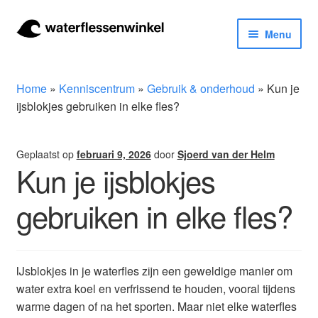
Ga
Ga
Menu
door
naar
naar
de
Herbruikbare waterflessen & drinkflessen
navigatie
inhoud
Home
»
Kenniscentrum
»
Gebruik & onderhoud
»
Kun je
Bidons
ijsblokjes gebruiken in elke fles?
Thermosfles
Geplaatst op
februari 9, 2026
door
Sjoerd van der Helm
Kun je ijsblokjes
Kinderflessen
gebruiken in elke fles?
Drinkfles met rietje
Waterfles met filter
IJsblokjes in je waterfles zijn een geweldige manier om
water extra koel en verfrissend te houden, vooral tijdens
Aluminium drinkfles
warme dagen of na het sporten. Maar niet elke waterfles