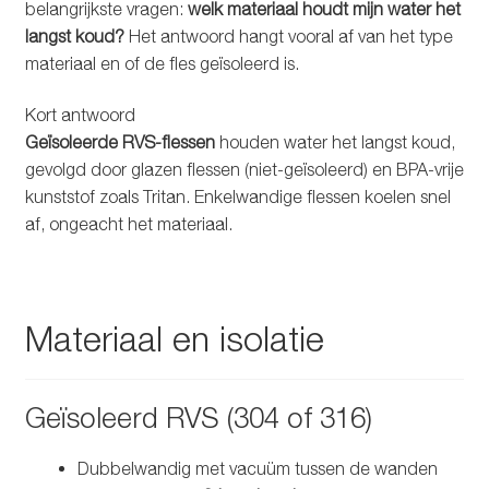
belangrijkste vragen:
welk materiaal houdt mijn water het
Glazen drinkfles
langst koud?
Het antwoord hangt vooral af van het type
materiaal en of de fles geïsoleerd is.
RVS drinkfles
Kort antwoord
Broodtrommels & lunchboxen
Geïsoleerde RVS-flessen
houden water het langst koud,
gevolgd door glazen flessen (niet-geïsoleerd) en BPA-vrije
Herbruikbare boterhamzakjes
kunststof zoals Tritan. Enkelwandige flessen koelen snel
af, ongeacht het materiaal.
Accessoires
Aanbiedingen
Materiaal en isolatie
Waterfles bedrukken
Geïsoleerd RVS (304 of 316)
Reviews waterflessenwinkel.nl
Dubbelwandig met vacuüm tussen de wanden
Contact Waterflessenwinkel.nl