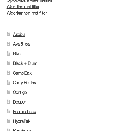
Opvouwbare waterflessen
Waterfles met filter
Waterkannen met filter
Asobu
Aya & Ida
Bivo
Black + Blum
CamelBak
Carry Bottles
Contigo
Dopper
Ecolunchbox
HydraPak
Kambukka