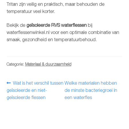
Tritan zijn veilig en praktisch, maar behouden de
temperatuur veel korter.
Bekijk de
geïsoleerde RVS waterflessen
bij
waterflessenwinkel.nl voor een optimale combinatie van
smaak, gezondheid en temperatuurbehoud.
Categorie:
Materiaal & duurzaamheid
Bericht
Vorig
Volgend
Wat is het verschil tussen
Welke materialen hebben
bericht:
bericht:
geïsoleerde en niet-
de minste bacteriegroei in
navigatie
geïsoleerde flessen
een waterfles