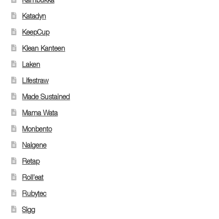
Katadyn
KeepCup
Klean Kanteen
Laken
Lifestraw
Made Sustained
Mama Wata
Monbento
Nalgene
Retap
Roll’eat
Rubytec
Sigg