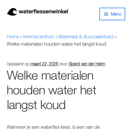
Ga
Ga
Menu
door
naar
naar
de
Herbruikbare waterflessen & drinkflessen
navigatie
inhoud
Home
»
Kenniscentrum
»
Materiaal & duurzaamheid
»
Bidons
Welke materialen houden water het langst koud
Thermosfles
Geplaatst op
maart 22, 2026
door
Sjoerd van der Helm
Welke materialen
Kinderflessen
houden water het
Drinkfles met rietje
langst koud
Waterfles met filter
Aluminium drinkfles
Wanneer je een waterfles kiest, is een van de