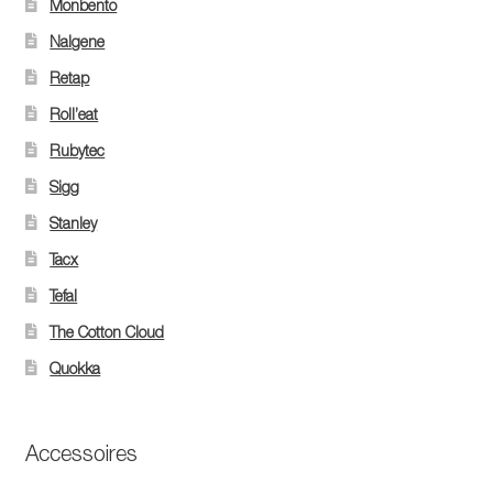
Monbento
Nalgene
Retap
Roll’eat
Rubytec
Sigg
Stanley
Tacx
Tefal
The Cotton Cloud
Quokka
Accessoires