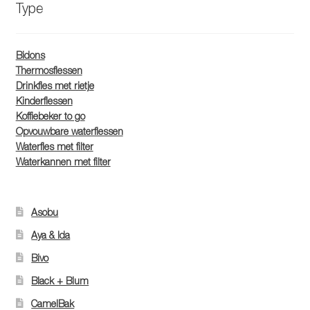
Type
Bidons
Thermosflessen
Drinkfles met rietje
Kinderflessen
Koffiebeker to go
Opvouwbare waterflessen
Waterfles met filter
Waterkannen met filter
Asobu
Aya & Ida
Bivo
Black + Blum
CamelBak