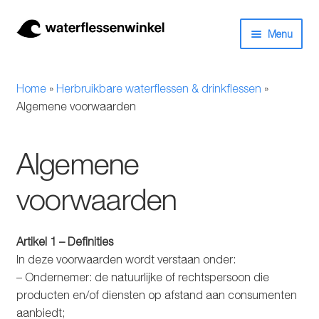
Ga
Ga
Menu
door
naar
naar
de
Herbruikbare waterflessen & drinkflessen
navigatie
inhoud
Home
»
Herbruikbare waterflessen & drinkflessen
»
Bidons
Algemene voorwaarden
Thermosfles
Algemene
Kinderflessen
voorwaarden
Drinkfles met rietje
Artikel 1 – Definities
Waterfles met filter
In deze voorwaarden wordt verstaan onder:
– Ondernemer: de natuurlijke of rechtspersoon die
Aluminium drinkfles
producten en/of diensten op afstand aan consumenten
aanbiedt;