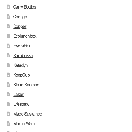
Carry Bottles
Contigo
Dopper
Ecolunchbox
HydraPak
Kambukka
Katadyn
KeepCup
Klean Kanteen
Laken
Lifestraw
Made Sustained
Mama Wata