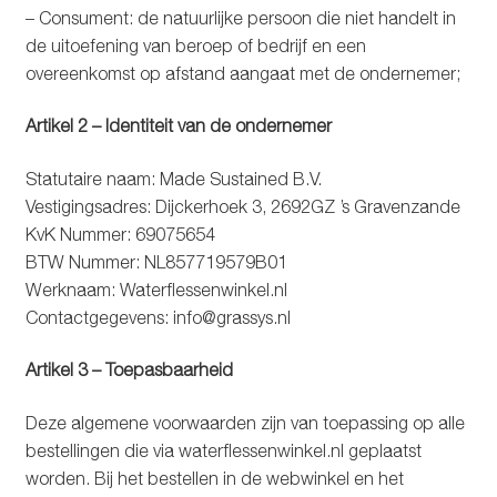
– Consument: de natuurlijke persoon die niet handelt in
Glazen drinkfles
de uitoefening van beroep of bedrijf en een
overeenkomst op afstand aangaat met de ondernemer;
RVS drinkfles
Artikel 2 – Identiteit van de ondernemer
Broodtrommels & lunchboxen
Statutaire naam: Made Sustained B.V.
Herbruikbare boterhamzakjes
Vestigingsadres: Dijckerhoek 3, 2692GZ ’s Gravenzande
KvK Nummer: 69075654
Accessoires
BTW Nummer: NL857719579B01
Werknaam: Waterflessenwinkel.nl
Aanbiedingen
Contactgegevens:
info@grassys.nl
Artikel 3 – Toepasbaarheid
Waterfles bedrukken
Deze algemene voorwaarden zijn van toepassing op alle
Reviews waterflessenwinkel.nl
bestellingen die via waterflessenwinkel.nl geplaatst
worden. Bij het bestellen in de webwinkel en het
Contact Waterflessenwinkel.nl