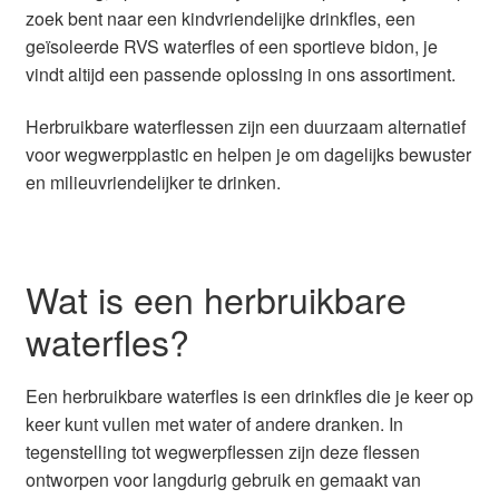
zoek bent naar een kindvriendelijke drinkfles, een
Glazen drinkfles
geïsoleerde RVS waterfles of een sportieve bidon, je
vindt altijd een passende oplossing in ons assortiment.
RVS drinkfles
Herbruikbare waterflessen zijn een duurzaam alternatief
Broodtrommels & lunchboxen
voor wegwerpplastic en helpen je om dagelijks bewuster
en milieuvriendelijker te drinken.
Herbruikbare boterhamzakjes
Accessoires
Wat is een herbruikbare
Aanbiedingen
waterfles?
Waterfles bedrukken
Een herbruikbare waterfles is een drinkfles die je keer op
keer kunt vullen met water of andere dranken. In
Reviews waterflessenwinkel.nl
tegenstelling tot wegwerpflessen zijn deze flessen
ontworpen voor langdurig gebruik en gemaakt van
Contact Waterflessenwinkel.nl