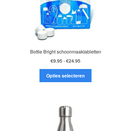
productpagina
Bottle Bright schoonmaaktabletten
Prijsklasse:
€
9.95
-
€
24.95
€9.95
Dit
tot
Opties selecteren
product
€24.95
heeft
meerdere
variaties.
Deze
optie
kan
gekozen