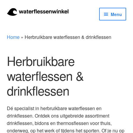
Ga
Ga
Menu
door
naar
naar
de
Herbruikbare waterflessen & drinkflessen
navigatie
inhoud
Home
»
Herbruikbare waterflessen & drinkflessen
Bidons
Herbruikbare
Thermosfles
waterflessen &
Kinderflessen
drinkflessen
Drinkfles met rietje
Waterfles met filter
Dé specialist in herbruikbare waterflessen en
drinkflessen. Ontdek ons uitgebreide assortiment
Aluminium drinkfles
drinkflessen, bidons en thermosflessen voor thuis,
onderweg, op het werk of tijdens het sporten. Of je nu op