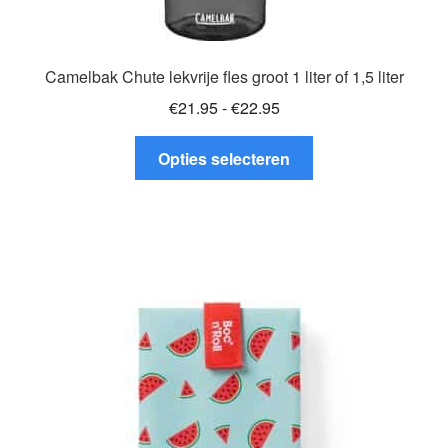
Camelbak Chute lekvrije fles groot 1 liter of 1,5 liter
Prijsklasse:
€
21.95
-
€
22.95
€21.95
Dit
tot
Opties selecteren
product
€22.95
heeft
meerdere
variaties.
Deze
optie
kan
gekozen
worden
op
de
productpagina