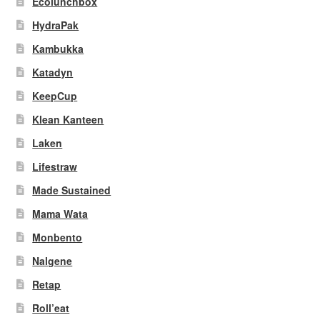
Ecolunchbox
HydraPak
Kambukka
Katadyn
KeepCup
Klean Kanteen
Laken
Lifestraw
Made Sustained
Mama Wata
Monbento
Nalgene
Retap
Roll’eat