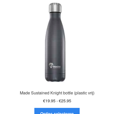
variaties.
Deze
optie
kan
gekozen
worden
op
de
productpagina
Made Sustained Knight bottle (plastic vrij)
Prijsklasse:
€
19.95
-
€
25.95
€19.95
Dit
tot
Opties selecteren