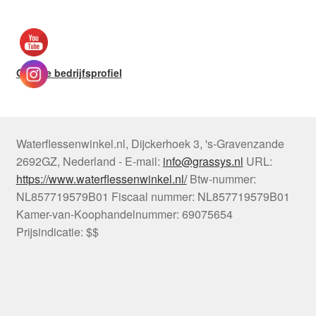
Google bedrijfsprofiel
Waterflessenwinkel.nl
,
Dijckerhoek 3
,
's-Gravenzande
2692GZ
,
Nederland
-
E-mail:
info@grassys.nl
URL:
https://www.waterflessenwinkel.nl/
Btw-nummer:
NL857719579B01
Fiscaal nummer:
NL857719579B01
Kamer-van-Koophandelnummer: 69075654
Prijsindicatie: $$