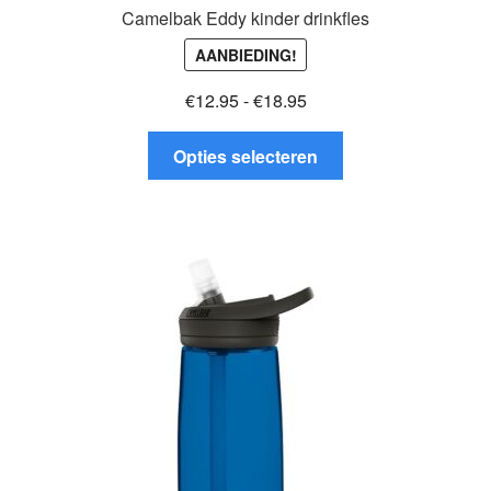
Camelbak Eddy kinder drinkfles
AANBIEDING!
Prijsklasse:
€
12.95
-
€
18.95
€12.95
Dit
tot
Opties selecteren
product
€18.95
heeft
meerdere
variaties.
Deze
optie
kan
gekozen
worden
op
de
productpagina