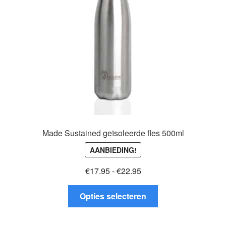
worden
op
de
productpagina
Made Sustained geïsoleerde fles 500ml
AANBIEDING!
Prijsklasse:
€
17.95
-
€
22.95
€17.95
Dit
tot
Opties selecteren
product
€22.95
heeft