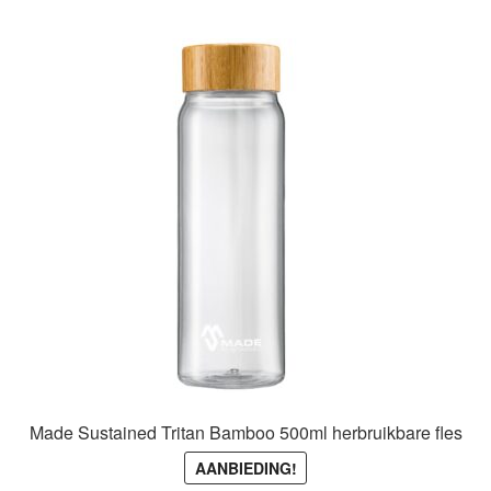
meerdere
variaties.
Deze
optie
kan
gekozen
worden
op
de
productpagina
Made Sustained Tritan Bamboo 500ml herbruikbare fles
AANBIEDING!