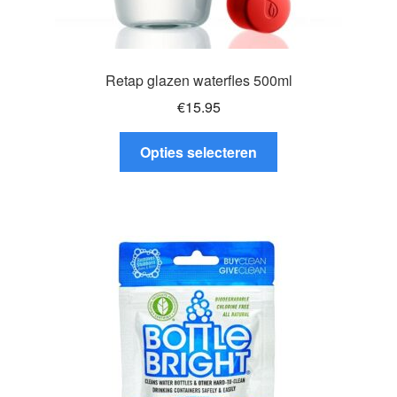
Retap glazen waterfles 500ml
€
15.95
Dit
Opties selecteren
product
heeft
meerdere
variaties.
Deze
optie
kan
gekozen
worden
op
de