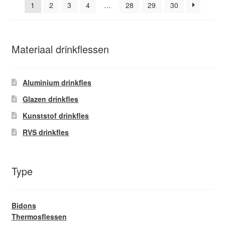
worden
1
2
3
4
…
28
29
30
op
de
productpagina
Materiaal drinkflessen
Aluminium drinkfles
Glazen drinkfles
Kunststof drinkfles
RVS drinkfles
Type
Bidons
Thermosflessen