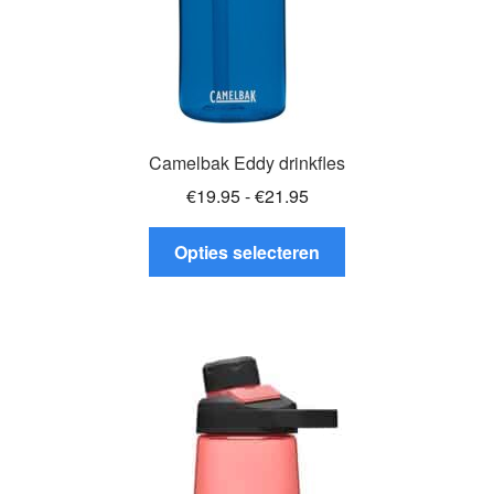
Camelbak Eddy drinkfles
Prijsklasse:
€
19.95
-
€
21.95
€19.95
Dit
tot
Opties selecteren
product
€21.95
heeft
meerdere
variaties.
Deze
optie
kan
gekozen
worden