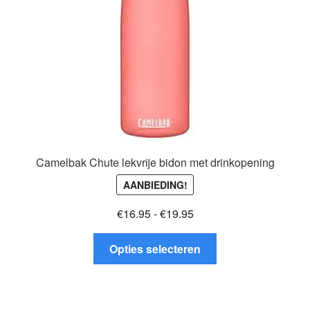
op
de
productpagina
Camelbak Chute lekvrije bidon met drinkopening
AANBIEDING!
Prijsklasse:
€
16.95
-
€
19.95
€16.95
Dit
tot
Opties selecteren
product
€19.95
heeft
meerdere