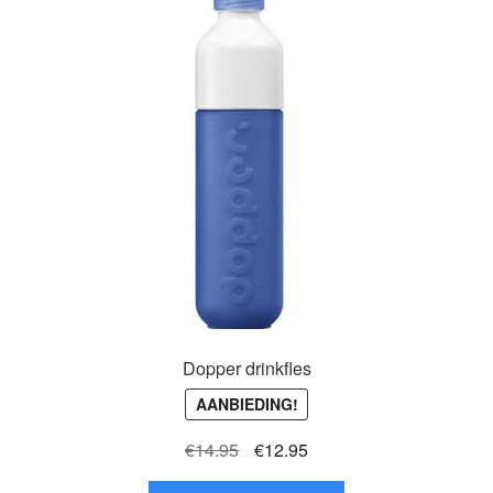
Dopper drinkfles
AANBIEDING!
Oorspronkelijke
Huidige
€
14.95
€
12.95
prijs
prijs