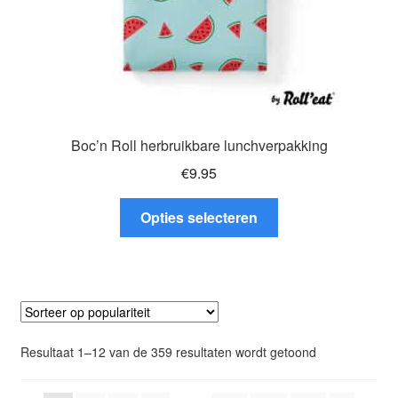
Boc’n Roll herbruikbare lunchverpakking
€
9.95
Dit
Opties selecteren
product
heeft
meerdere
variaties.
Deze
optie
Gesorteerd
Resultaat 1–12 van de 359 resultaten wordt getoond
kan
op
gekozen
populariteit