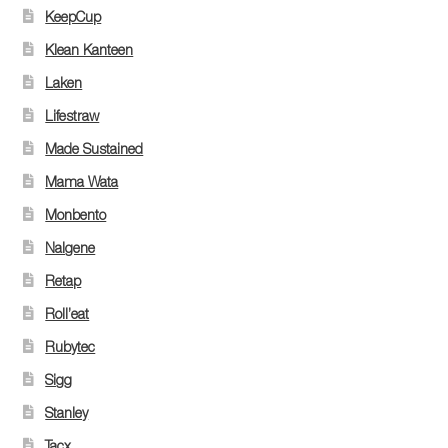
KeepCup
Klean Kanteen
Laken
Lifestraw
Made Sustained
Mama Wata
Monbento
Nalgene
Retap
Roll’eat
Rubytec
Sigg
Stanley
Tacx