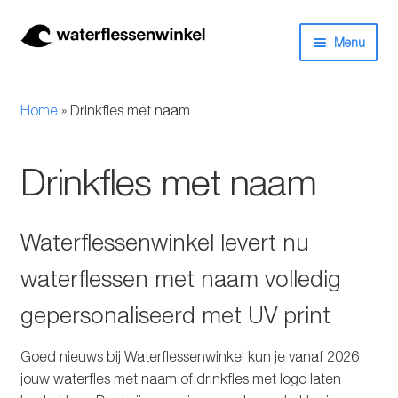
Ga
Ga
Menu
door
naar
naar
de
Herbruikbare waterflessen & drinkflessen
navigatie
inhoud
Home
»
Drinkfles met naam
Bidons
Drinkfles met naam
Thermosfles
Kinderflessen
Waterflessenwinkel levert nu
waterflessen met naam volledig
Drinkfles met rietje
gepersonaliseerd met UV print
Waterfles met filter
Goed nieuws bij Waterflessenwinkel kun je vanaf 2026
Aluminium drinkfles
jouw waterfles met naam of drinkfles met logo laten