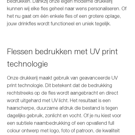
bedrukken. Dankzij onze eigen moderne drukkerij
Glazen drinkfles
kunnen wij elke fles geheel naar wens personaliseren. Of
het nu gaat om één enkele fles of een grotere oplage,
RVS drinkfles
jouw drinkfles wordt functioneel en uniek tegelijk.
Broodtrommels & lunchboxen
Flessen bedrukken met UV print
Herbruikbare boterhamzakjes
technologie
Accessoires
Onze drukkerij maakt gebruik van geavanceerde UV
print technologie. Dit betekent dat de bedrukking
Aanbiedingen
rechtstreeks op de fles wordt aangebracht en direct
wordt uitgehard met UV licht. Het resultaat is een
Waterfles bedrukken
haarscherpe, duurzame afdruk die bestand is tegen
dagelijks gebruik, zonlicht en vocht. Of je nu kiest voor
Reviews waterflessenwinkel.nl
een subtiele naambedrukking of een opvallend full
colour ontwerp met logo, foto of patroon, de kwaliteit
Contact Waterflessenwinkel.nl