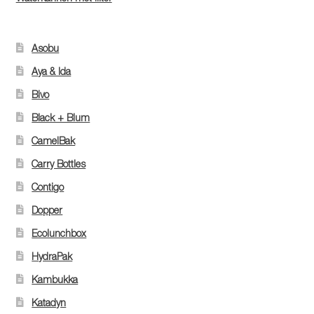
Asobu
Aya & Ida
Bivo
Black + Blum
CamelBak
Carry Bottles
Contigo
Dopper
Ecolunchbox
HydraPak
Kambukka
Katadyn