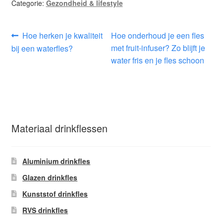
Categorie:
Gezondheid & lifestyle
Bericht
Vorig
Volgend
Hoe herken je kwaliteit
Hoe onderhoud je een fles
bericht:
bericht:
met fruit-infuser? Zo blijft je
bij een waterfles?
navigatie
water fris en je fles schoon
Materiaal drinkflessen
Aluminium drinkfles
Glazen drinkfles
Kunststof drinkfles
RVS drinkfles