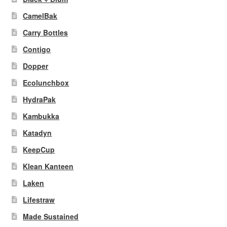
CamelBak
Carry Bottles
Contigo
Dopper
Ecolunchbox
HydraPak
Kambukka
Katadyn
KeepCup
Klean Kanteen
Laken
Lifestraw
Made Sustained