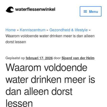
Ga
Ga
Menu
door
naar
naar
de
Herbruikbare waterflessen & drinkflessen
navigatie
inhoud
Home
»
Kenniscentrum
»
Gezondheid & lifestyle
»
Bidons
Waarom voldoende water drinken meer is dan alleen
dorst lessen
Thermosfles
Geplaatst op
februari 17, 2026
door
Sjoerd van der Helm
Kinderflessen
Waarom voldoende
Drinkfles met rietje
water drinken meer is
dan alleen dorst
Waterfles met filter
lessen
Aluminium drinkfles