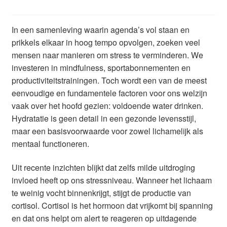
Glazen drinkfles
In een samenleving waarin agenda’s vol staan en
RVS drinkfles
prikkels elkaar in hoog tempo opvolgen, zoeken veel
mensen naar manieren om stress te verminderen. We
Broodtrommels & lunchboxen
investeren in mindfulness, sportabonnementen en
productiviteitstrainingen. Toch wordt een van de meest
Herbruikbare boterhamzakjes
eenvoudige en fundamentele factoren voor ons welzijn
vaak over het hoofd gezien: voldoende water drinken.
Accessoires
Hydratatie is geen detail in een gezonde levensstijl,
maar een basisvoorwaarde voor zowel lichamelijk als
mentaal functioneren.
Aanbiedingen
Uit recente inzichten blijkt dat zelfs milde uitdroging
Waterfles bedrukken
invloed heeft op ons stressniveau. Wanneer het lichaam
te weinig vocht binnenkrijgt, stijgt de productie van
Reviews waterflessenwinkel.nl
cortisol. Cortisol is het hormoon dat vrijkomt bij spanning
en dat ons helpt om alert te reageren op uitdagende
Contact Waterflessenwinkel.nl