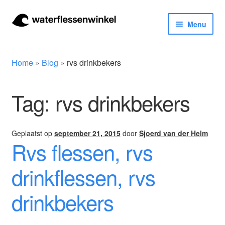
Ga
Ga
Menu
door
naar
naar
de
Herbruikbare waterflessen & drinkflessen
navigatie
inhoud
Home
»
Blog
»
rvs drinkbekers
Bidons
Tag:
rvs drinkbekers
Thermosfles
Kinderflessen
Geplaatst op
september 21, 2015
door
Sjoerd van der Helm
Rvs flessen, rvs
Drinkfles met rietje
drinkflessen, rvs
Waterfles met filter
drinkbekers
Aluminium drinkfles