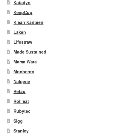
Katadyn
KeepCup
Klean Kanteen
Laken
Lifestraw
Made Sustained
Mama Wata
Monbento
Nalgene
Retap
Roll’eat
Rubytec
Sigg
Stanley