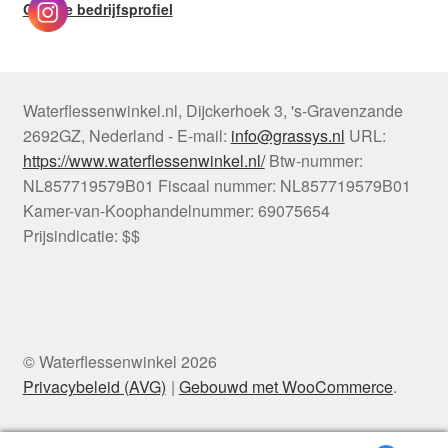
Google bedrijfsprofiel
Waterflessenwinkel.nl
,
Dijckerhoek 3
,
's-Gravenzande
2692GZ
,
Nederland
-
E-mail:
info@grassys.nl
URL:
https://www.waterflessenwinkel.nl/
Btw-nummer:
NL857719579B01
Fiscaal nummer:
NL857719579B01
Kamer-van-Koophandelnummer: 69075654
Prijsindicatie: $$
© Waterflessenwinkel 2026
Privacybeleid (AVG)
Gebouwd met WooCommerce
.