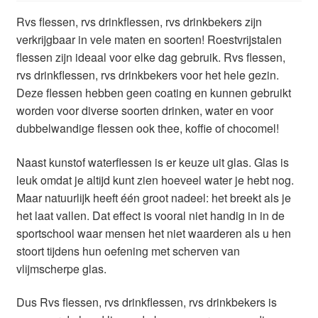
Glazen drinkfles
Rvs flessen, rvs drinkflessen, rvs drinkbekers zijn
verkrijgbaar in vele maten en soorten! Roestvrijstalen
RVS drinkfles
flessen zijn ideaal voor elke dag gebruik. Rvs flessen,
rvs drinkflessen, rvs drinkbekers voor het hele gezin.
Broodtrommels & lunchboxen
Deze flessen hebben geen coating en kunnen gebruikt
worden voor diverse soorten drinken, water en voor
Herbruikbare boterhamzakjes
dubbelwandige flessen ook thee, koffie of chocomel!
Naast kunstof waterflessen is er keuze uit glas. Glas is
Accessoires
leuk omdat je altijd kunt zien hoeveel water je hebt nog.
Maar natuurlijk heeft één groot nadeel: het breekt als je
Aanbiedingen
het laat vallen. Dat effect is vooral niet handig in in de
sportschool waar mensen het niet waarderen als u hen
Waterfles bedrukken
stoort tijdens hun oefening met scherven van
vlijmscherpe glas.
Reviews waterflessenwinkel.nl
Dus Rvs flessen, rvs drinkflessen, rvs drinkbekers is
Contact Waterflessenwinkel.nl