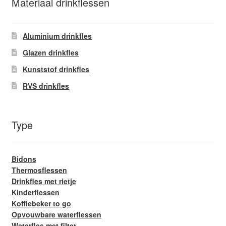
Materiaal drinkflessen
Aluminium drinkfles
Glazen drinkfles
Kunststof drinkfles
RVS drinkfles
Type
Bidons
Thermosflessen
Drinkfles met rietje
Kinderflessen
Koffiebeker to go
Opvouwbare waterflessen
Waterfles met filter