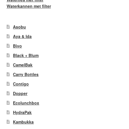
Waterkannen met filter
Asobu
Aya & Ida
Bivo
Black + Blum
CamelBak
Carry Bottles
Contigo
Dopper
Ecolunchbox
HydraPak
Kambukka