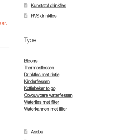
Kunststof drinkfles
RVS drinkfles
aar.
Type
Bidons
Thermosflessen
Drinkfles met rietje
Kinderflessen
Koffiebeker to go
Opvouwbare waterflessen
Waterfles met filter
Waterkannen met filter
Asobu