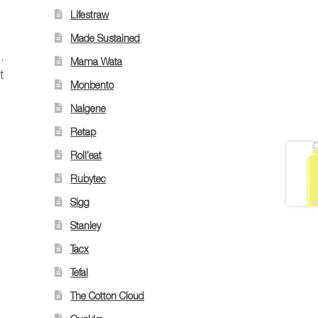
Lifestraw
Made Sustained
.
Mama Wata
t
Monbento
Nalgene
Retap
Roll’eat
Rubytec
Sigg
Stanley
Tacx
Tefal
The Cotton Cloud