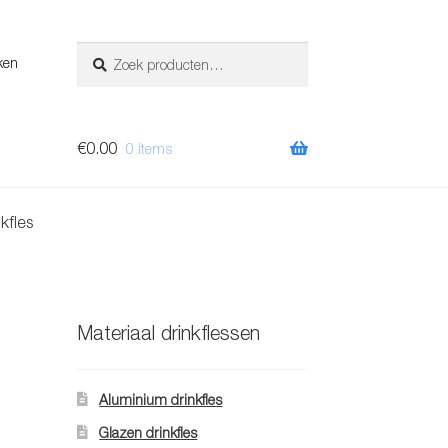
Zoeken
Zoeken
ken
naar:
€
0.00
0 items
kfles
Materiaal drinkflessen
Aluminium drinkfles
Glazen drinkfles