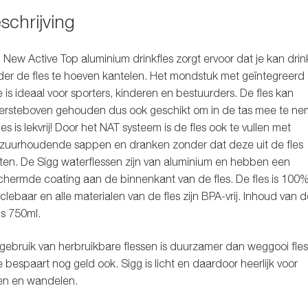
schrijving
 New Active Top aluminium drinkfles zorgt ervoor dat je kan dri
er de fles te hoeven kantelen. Het mondstuk met geïntegreerd
je is ideaal voor sporters, kinderen en bestuurders. De fles kan
ersteboven gehouden dus ook geschikt om in de tas mee te ne
les is lekvrij! Door het NAT systeem is de fles ook te vullen met
zuurhoudende sappen en dranken zonder dat deze uit de fles
ten. De Sigg waterflessen zijn van aluminium en hebben een
hermde coating aan de binnenkant van de fles. De fles is 100
clebaar en alle materialen van de fles zijn BPA-vrij. Inhoud van d
 is 750ml.
gebruik van herbruikbare flessen is duurzamer dan weggooi fle
e bespaart nog geld ook. Sigg is licht en daardoor heerlijk voor
en en wandelen.