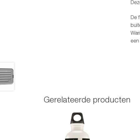
Deze
De f
buit
Warm
een 
Gerelateerde producten