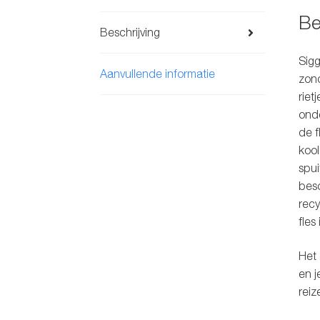
Be
Beschrijving
Sigg
Aanvullende informatie
zond
riet
ond
de f
kool
spui
besc
recy
fles
Het 
en j
reiz