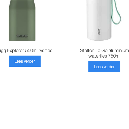
igg Explorer 550ml rvs fles
Stelton To Go aluminium
waterfles 750ml
Lees verder
Lees verder