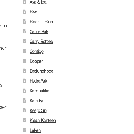
Aya & Ida
Bivo
Black + Blum
nken
CamelBak
Carry Bottles
men,
Contigo
Dopper
Ecolunchbox
%
HydraPak
e
Kambukka
Katadyn
ssen
KeepCup
Klean Kanteen
Laken