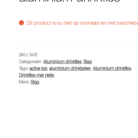
Dit product is nu niet op voorraad en niet beschikb
SKU:
N/B
Categorieën:
Aluminium drinkfles
,
Sigg
Tags:
active top
,
aluminium drinkbeker
,
Aluminium drinkfles
,
Drinkfles met rietje
Merk:
Sigg