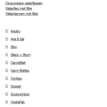
Opvouwbare waterflessen
Waterfles met filter
Waterkannen met filter
Asobu
Aya & Ida
Bivo
Black + Blum
CamelBak
Carry Bottles
Contigo
Dopper
Ecolunchbox
HydraPak