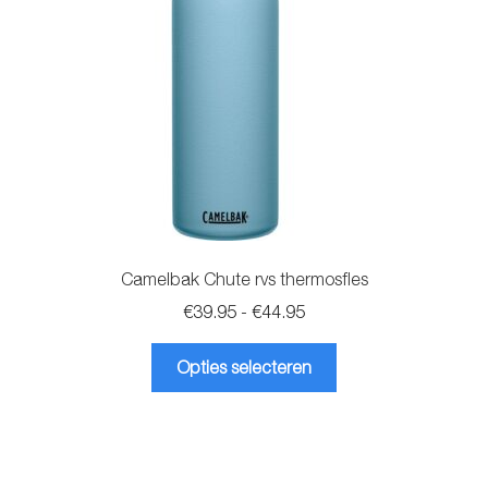
worden
op
de
productpagina
Camelbak Chute rvs thermosfles
Prijsklasse:
€
39.95
-
€
44.95
€39.95
Dit
tot
Opties selecteren
product
€44.95
heeft
meerdere
variaties.