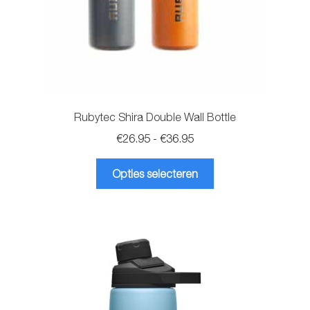
Rubytec Shira Double Wall Bottle
Prijsklasse:
€
26.95
-
€
36.95
€26.95
Dit
tot
Opties selecteren
product
€36.95
heeft
meerdere
variaties.
Deze
optie
kan
gekozen