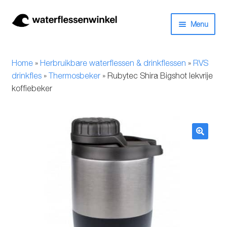
Ga
Ga
Menu
door
naar
naar
de
Herbruikbare waterflessen & drinkflessen
navigatie
inhoud
Home
»
Herbruikbare waterflessen & drinkflessen
»
RVS
Bidons
drinkfles
»
Thermosbeker
»
Rubytec Shira Bigshot lekvrije
koffiebeker
Thermosfles
Kinderflessen
🔍
Drinkfles met rietje
Waterfles met filter
Aluminium drinkfles