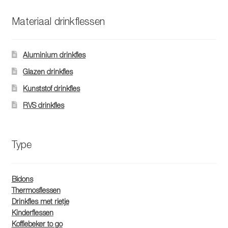
Deze
optie
Materiaal drinkflessen
kan
gekozen
worden
Aluminium drinkfles
op
Glazen drinkfles
de
Kunststof drinkfles
productpagina
RVS drinkfles
Type
Bidons
Thermosflessen
Drinkfles met rietje
Kinderflessen
Koffiebeker to go