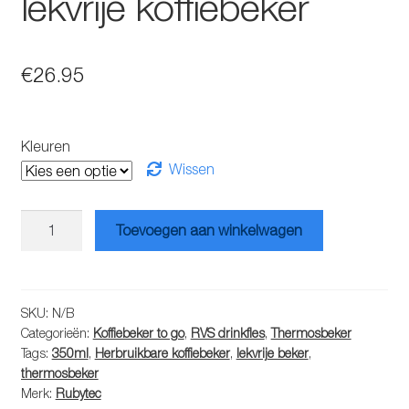
lekvrije koffiebeker
€
26.95
Kleuren
Wissen
Rubytec
Toevoegen aan winkelwagen
Shira
Bigshot
lekvrije
koffiebeker
SKU:
N/B
Categorieën:
Koffiebeker to go
,
RVS drinkfles
,
Thermosbeker
aantal
Tags:
350ml
,
Herbruikbare koffiebeker
,
lekvrije beker
,
thermosbeker
Merk:
Rubytec