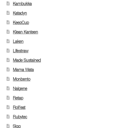
Kambukka
Katadyn
KeepCup
Klean Kanteen
Laken
Lifestraw
Made Sustained
Mama Wata
Monbento
Nalgene
Retap
Roll’eat
Rubytec
Sigg