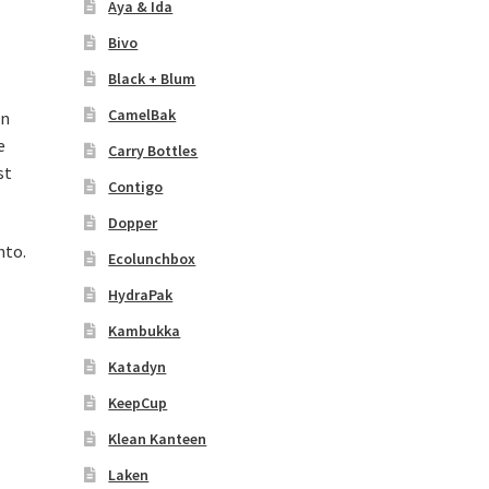
Aya & Ida
Bivo
Black + Blum
CamelBak
en
e
Carry Bottles
st
Contigo
Dopper
nto.
Ecolunchbox
HydraPak
Kambukka
Katadyn
KeepCup
Klean Kanteen
Laken