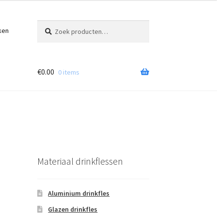
Zoeken
Zoeken
ken
naar:
€
0.00
0 items
Materiaal drinkflessen
Aluminium drinkfles
Glazen drinkfles