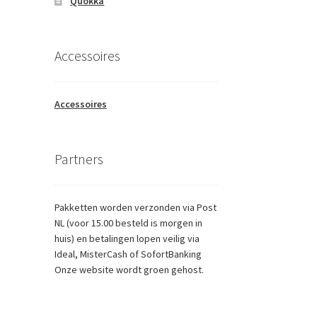
Quokka
asse:
t
Accessoires
roduct
eeft
eerdere
Accessoires
riaties.
eze
ptie
Partners
an
ekozen
orden
p
Pakketten worden verzonden via Post
e
NL (voor 15.00 besteld is morgen in
roductpagina
huis) en betalingen lopen veilig via
Ideal, MisterCash of SofortBanking
Onze website wordt groen gehost.