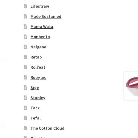
Lifestraw
Made Sustained
Mama Wata
Monbento
Nalgene
Retap
Roll’eat
Rubytec
Sigg
Stanley
Tacx
Tefal
The Cotton Cloud