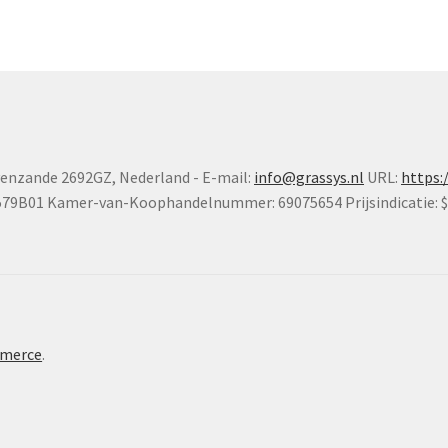
venzande
2692GZ
,
Nederland
-
E-mail:
info@grassys.nl
URL:
https:
579B01
Kamer-van-Koophandelnummer: 69075654
Prijsindicatie: 
merce
.