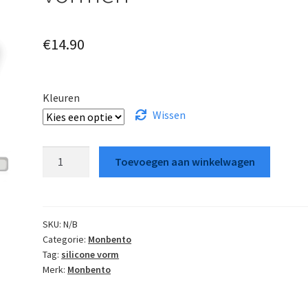
€
14.90
Kleuren
Wissen
Monbento
Toevoegen aan winkelwagen
silicone
vormen
aantal
SKU:
N/B
Categorie:
Monbento
Tag:
silicone vorm
Merk:
Monbento