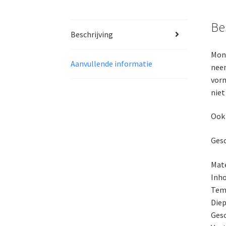
Be
Beschrijving
Monb
Aanvullende informatie
neem
vorm
niet
Ook 
Gesc
Mate
Inho
Temp
Diep
Gesc