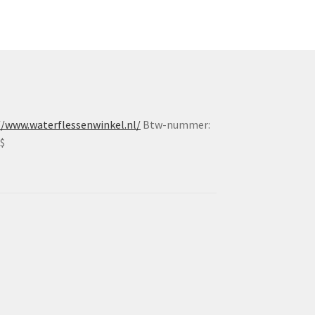
//www.waterflessenwinkel.nl/
Btw-nummer:
$$