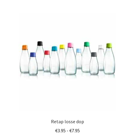
meerdere
variaties.
Deze
optie
kan
gekozen
worden
op
de
productpagina
Retap losse dop
Prijsklasse:
€
3.95
-
€
7.95