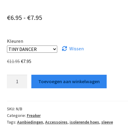
Prijsklasse:
€
6.95
-
€
7.95
€6.95
tot
Kleuren
€7.95
Wissen
Oorspronkelijke
Huidige
€
11.95
€
7.95
prijs
prijs
was:
is:
Freaker
Toevoegen aan winkelwagen
€11.95.
€7.95.
isolerende
hoes
aantal
SKU:
N/B
Categorie:
Freaker
Tags:
Aanbiedingen
,
Accessoires
,
isolerende hoes
,
sleeve