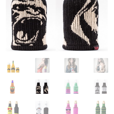
Glazen drinkfles
RVS drinkfles
Broodtrommels & lunchboxen
Herbruikbare boterhamzakjes
Accessoires
Aanbiedingen
Waterfles bedrukken
Reviews waterflessenwinkel.nl
Contact Waterflessenwinkel.nl