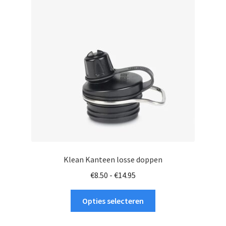
Klean Kanteen losse doppen
Prijsklasse:
€
8.50
-
€
14.95
€8.50
Dit
tot
Opties selecteren
product
€14.95
heeft