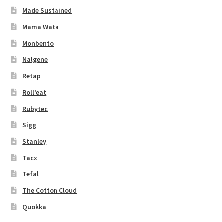
Made Sustained
Mama Wata
Monbento
Nalgene
Retap
Roll’eat
Rubytec
Sigg
Stanley
Tacx
Tefal
The Cotton Cloud
Quokka