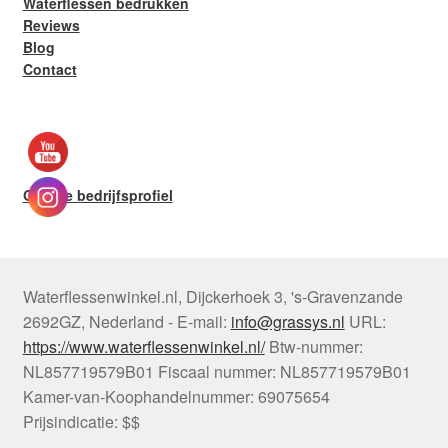
Waterflessen bedrukken
Reviews
Blog
Contact
Google bedrijfsprofiel
Waterflessenwinkel.nl
,
Dijckerhoek 3
,
's-Gravenzande
2692GZ
,
Nederland
-
E-mail:
info@grassys.nl
URL:
https://www.waterflessenwinkel.nl/
Btw-nummer:
NL857719579B01
Fiscaal nummer:
NL857719579B01
Kamer-van-Koophandelnummer: 69075654
Prijsindicatie: $$