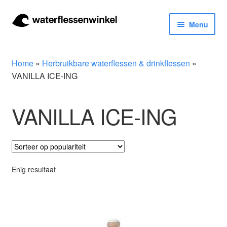
Ga
Ga
Menu
door
naar
naar
de
Herbruikbare waterflessen & drinkflessen
navigatie
inhoud
Home
»
Herbruikbare waterflessen & drinkflessen
»
Bidons
VANILLA ICE-ING
Thermosfles
VANILLA ICE-ING
Kinderflessen
Drinkfles met rietje
Enig resultaat
Waterfles met filter
Aluminium drinkfles