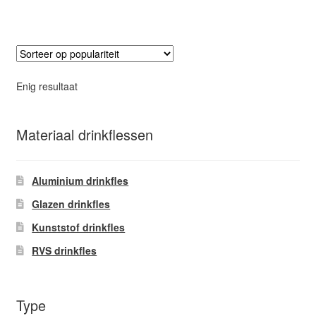
heeft
meerdere
variaties.
Deze
optie
Enig resultaat
kan
gekozen
worden
Materiaal drinkflessen
op
de
Aluminium drinkfles
productpagina
Glazen drinkfles
Kunststof drinkfles
RVS drinkfles
Type