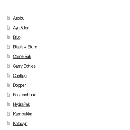
Asobu
Aya & Ida
Bivo
Black + Blum
CamelBak
Carry Bottles
Contigo
Dopper
Ecolunchbox
HydraPak
Kambukka
Katadyn