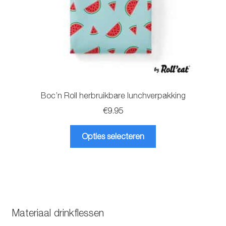
Boc’n Roll herbruikbare lunchverpakking
€
9.95
Dit
Opties selecteren
product
heeft
meerdere
variaties.
Deze
optie
Materiaal drinkflessen
kan