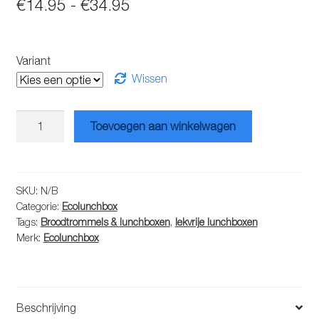
Prijsklasse:
€
14.95
-
€
34.95
€14.95
tot
Variant
€34.95
Wissen
Ecolunchbox
Toevoegen aan winkelwagen
Splash
aantal
SKU:
N/B
Categorie:
Ecolunchbox
Tags:
Broodtrommels & lunchboxen
,
lekvrije lunchboxen
Merk:
Ecolunchbox
Beschrijving