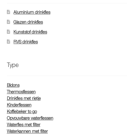
gekozen
worden
Aluminium drinkfles
op
Glazen drinkfles
de
Kunststof drinkfles
productpagina
RVS drinkfles
Type
Bidons
Thermosflessen
Drinkfles met rietje
Kinderflessen
Koffiebeker to go
Opvouwbare waterflessen
Waterfles met filter
Waterkannen met filter