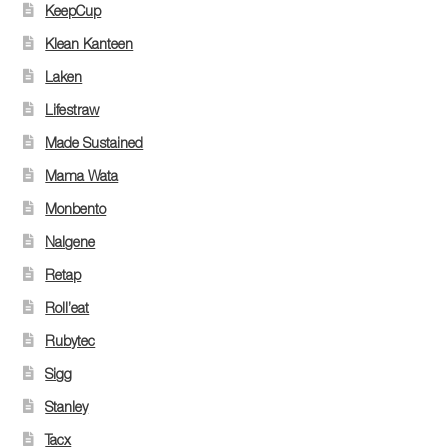
KeepCup
Klean Kanteen
Laken
Lifestraw
Made Sustained
Mama Wata
Monbento
Nalgene
Retap
Roll’eat
Rubytec
Sigg
Stanley
Tacx