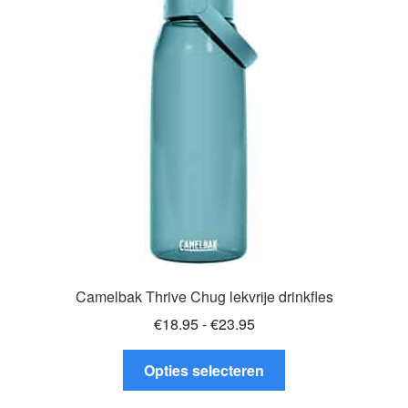
optie
kan
gekozen
worden
op
de
productpagina
Camelbak Thrive Chug lekvrije drinkfles
Prijsklasse:
€
18.95
-
€
23.95
€18.95
Dit
tot
Opties selecteren
product
€23.95
heeft