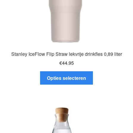
productpagina
Stanley IceFlow Flip Straw lekvrije drinkfles 0,89 liter
€
44.95
Dit
Opties selecteren
product
heeft
meerdere
variaties.
Deze
optie
kan