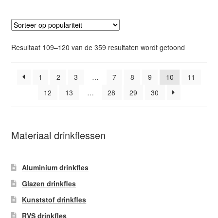
meerdere
variaties.
Deze
optie
Gesorteer
Resultaat 109–120 van de 359 resultaten wordt getoond
kan
op
gekozen
popularitei
worden
1
2
3
…
7
8
9
10
11
op
12
13
…
28
29
30
de
productpagina
Materiaal drinkflessen
Aluminium drinkfles
Glazen drinkfles
Kunststof drinkfles
RVS drinkfles