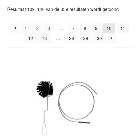
Glazen drinkfles
Gesorteer
Resultaat 109–120 van de 359 resultaten wordt getoond
op
RVS drinkfles
popularitei
1
2
3
…
7
8
9
10
11
12
13
…
28
29
30
Broodtrommels & lunchboxen
Herbruikbare boterhamzakjes
Accessoires
Aanbiedingen
Waterfles bedrukken
Reviews waterflessenwinkel.nl
Contact Waterflessenwinkel.nl