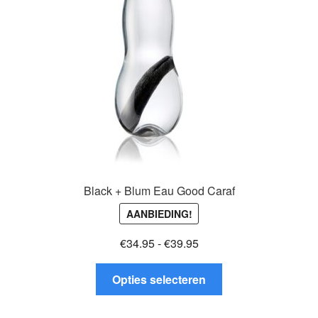
gekozen
worden
op
de
productpagina
Black + Blum Eau Good Caraf
AANBIEDING!
Prijsklasse:
€
34.95
-
€
39.95
€34.95
Dit
tot
Opties selecteren
product
€39.95
heeft