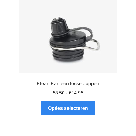
gekozen
worden
op
de
productpagina
Klean Kanteen losse doppen
Prijsklasse:
€
8.50
-
€
14.95
€8.50
Dit
tot
Opties selecteren
product
€14.95
heeft
meerdere
variaties.