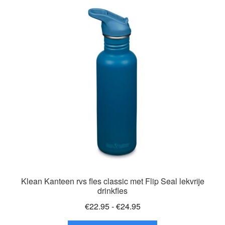
Deze
optie
kan
gekozen
worden
op
de
productpagina
Klean Kanteen rvs fles classic met Flip Seal lekvrije
drinkfles
Prijsklasse:
€
22.95
-
€
24.95
€22.95