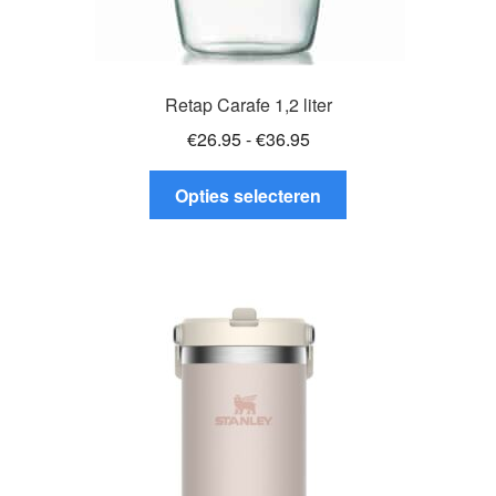
Retap Carafe 1,2 liter
Prijsklasse:
€
26.95
-
€
36.95
€26.95
Dit
tot
Opties selecteren
product
€36.95
heeft
meerdere
variaties.
Deze
optie
kan
gekozen
worden
op
de