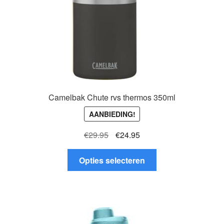
Camelbak Chute rvs thermos 350ml
AANBIEDING!
Oorspronkelijke
Huidige
€
29.95
€
24.95
prijs
prijs
Dit
was:
is:
Opties selecteren
product
€29.95.
€24.95.
heeft
meerdere
variaties.
Deze