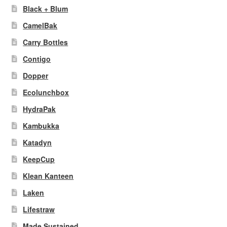
Black + Blum
CamelBak
Carry Bottles
Contigo
Dopper
Ecolunchbox
HydraPak
Kambukka
Katadyn
KeepCup
Klean Kanteen
Laken
Lifestraw
Made Sustained