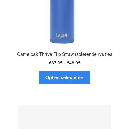
Camelbak Thrive Flip Straw isolerende rvs fles
Prijsklasse:
€
37.95
-
€
48.95
€37.95
Dit
tot
Opties selecteren
product
€48.95
heeft
meerdere
variaties.
Deze
optie
kan