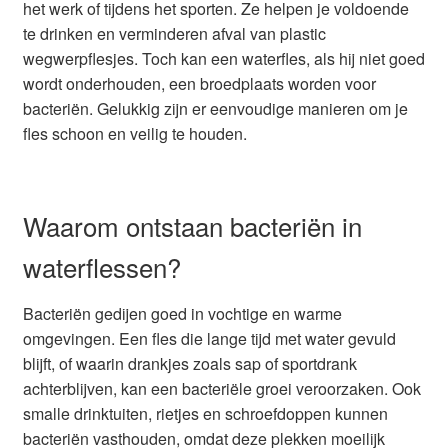
het werk of tijdens het sporten. Ze helpen je voldoende
Glazen drinkfles
te drinken en verminderen afval van plastic
wegwerpflesjes. Toch kan een waterfles, als hij niet goed
RVS drinkfles
wordt onderhouden, een broedplaats worden voor
bacteriën. Gelukkig zijn er eenvoudige manieren om je
Broodtrommels & lunchboxen
fles schoon en veilig te houden.
Herbruikbare boterhamzakjes
Waarom ontstaan bacteriën in
Accessoires
waterflessen?
Aanbiedingen
Bacteriën gedijen goed in vochtige en warme
Waterfles bedrukken
omgevingen. Een fles die lange tijd met water gevuld
blijft, of waarin drankjes zoals sap of sportdrank
achterblijven, kan een bacteriële groei veroorzaken. Ook
Reviews waterflessenwinkel.nl
smalle drinktuiten, rietjes en schroefdoppen kunnen
bacteriën vasthouden, omdat deze plekken moeilijk
Contact Waterflessenwinkel.nl