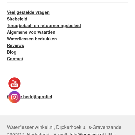
Veel gestelde vragen
Sitebeleid
Terugbetaal- en retourneringsbeleid
Algemene voorwaarden
Waterflessen bedrukken
Reviews
Blog
Contact
Google bedrijfsprofiel
Waterflessenwinkel.nl
,
Dijckerhoek 3
,
's-Gravenzande
2692GZ
,
Nederland
-
E-mail:
info@grassys.nl
URL: