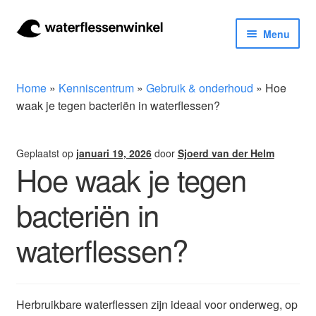
Ga
Ga
Menu
door
naar
naar
de
Herbruikbare waterflessen & drinkflessen
navigatie
inhoud
Home
»
Kenniscentrum
»
Gebruik & onderhoud
»
Hoe
Bidons
waak je tegen bacteriën in waterflessen?
Thermosfles
Geplaatst op
januari 19, 2026
door
Sjoerd van der Helm
Hoe waak je tegen
Kinderflessen
bacteriën in
Drinkfles met rietje
waterflessen?
Waterfles met filter
Aluminium drinkfles
Herbruikbare waterflessen zijn ideaal voor onderweg, op