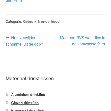
der Helm
Categorie:
Gebruik & onderhoud
Bericht
Vorig
Volgend
Hoe verwijder je
Mag een RVS waterfles in
bericht:
bericht:
de vaatwasser?
schimmel uit de dop?
navigatie
Materiaal drinkflessen
Aluminium drinkfles
Glazen drinkfles
Kunststof drinkfles