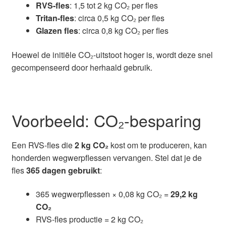
RVS-fles
: 1,5 tot 2 kg CO₂ per fles
Tritan-fles
: circa 0,5 kg CO₂ per fles
Glazen fles
: circa 0,8 kg CO₂ per fles
Hoewel de initiële CO₂-uitstoot hoger is, wordt deze snel
gecompenseerd door herhaald gebruik.
Voorbeeld: CO₂-besparing
Een RVS-fles die
2 kg CO₂
kost om te produceren, kan
honderden wegwerpflessen vervangen. Stel dat je de
fles
365 dagen gebruikt
:
365 wegwerpflessen × 0,08 kg CO₂ =
29,2 kg
CO₂
RVS-fles productie = 2 kg CO₂