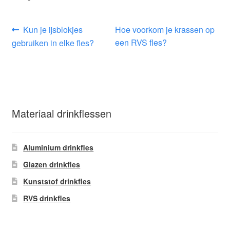
Bericht
Vorig
Volgend
Kun je ijsblokjes
Hoe voorkom je krassen op
bericht:
bericht:
een RVS fles?
gebruiken in elke fles?
navigatie
Materiaal drinkflessen
Aluminium drinkfles
Glazen drinkfles
Kunststof drinkfles
RVS drinkfles