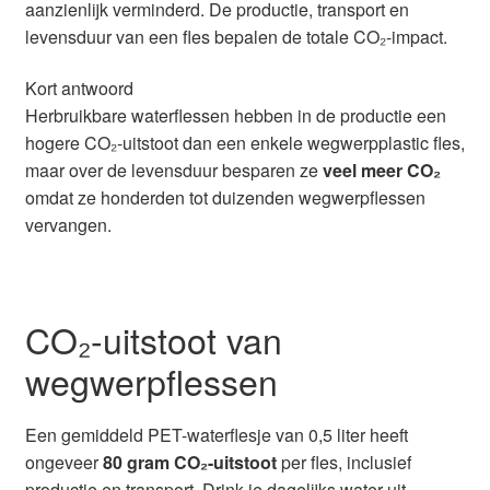
aanzienlijk verminderd. De productie, transport en
Glazen drinkfles
levensduur van een fles bepalen de totale CO₂-impact.
RVS drinkfles
Kort antwoord
Herbruikbare waterflessen hebben in de productie een
Broodtrommels & lunchboxen
hogere CO₂-uitstoot dan een enkele wegwerpplastic fles,
maar over de levensduur besparen ze
veel meer CO₂
Herbruikbare boterhamzakjes
omdat ze honderden tot duizenden wegwerpflessen
vervangen.
Accessoires
Aanbiedingen
CO₂-uitstoot van
Waterfles bedrukken
wegwerpflessen
Reviews waterflessenwinkel.nl
Een gemiddeld PET-waterflesje van 0,5 liter heeft
ongeveer
80 gram CO₂-uitstoot
per fles, inclusief
Contact Waterflessenwinkel.nl
productie en transport. Drink je dagelijks water uit