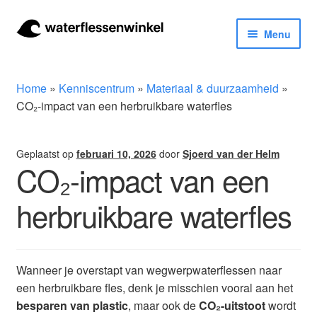
Ga
Ga
Menu
door
naar
naar
de
Herbruikbare waterflessen & drinkflessen
navigatie
inhoud
Home
»
Kenniscentrum
»
Materiaal & duurzaamheid
»
Bidons
CO₂-impact van een herbruikbare waterfles
Thermosfles
Geplaatst op
februari 10, 2026
door
Sjoerd van der Helm
CO₂-impact van een
Kinderflessen
herbruikbare waterfles
Drinkfles met rietje
Waterfles met filter
Wanneer je overstapt van wegwerpwaterflessen naar
een herbruikbare fles, denk je misschien vooral aan het
Aluminium drinkfles
besparen van plastic
, maar ook de
CO₂-uitstoot
wordt