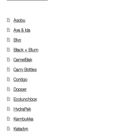
Asobu
Aya & Ida
Bivo
Black + Blum
CamelBak
Carry Bottles
Contigo
Dopper
Ecolunchbox
HydraPak
Kambukka
Katadyn