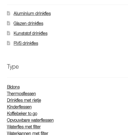
Glazen drinkfles
Aluminium drinkfles
RVS drinkfles
Glazen drinkfles
Kunststof drinkfles
Broodtrommels & lunchboxen
RVS drinkfles
Herbruikbare boterhamzakjes
Type
Accessoires
Aanbiedingen
Bidons
Thermosflessen
Drinkfles met rietje
Waterfles bedrukken
Kinderflessen
Koffiebeker to go
Reviews waterflessenwinkel.nl
Opvouwbare waterflessen
Waterfles met filter
Contact Waterflessenwinkel.nl
Waterkannen met filter