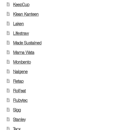
KeepCup
Klean Kanteen
Laken
Lifestraw
Made Sustained
Mama Wata
Monbento
Nalgene
Retap
Roll’eat
Rubytec
Sigg
Stanley
Tacx