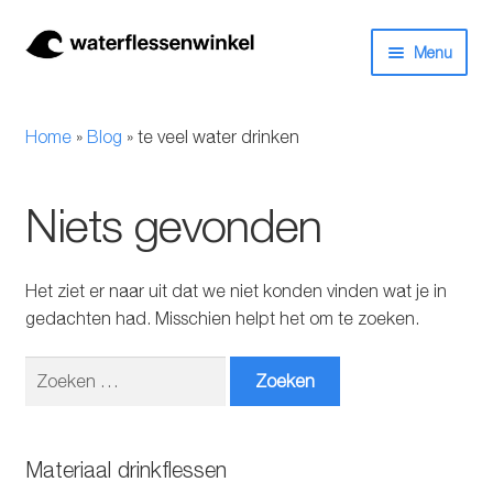
Ga
Ga
Menu
door
naar
naar
de
Herbruikbare waterflessen & drinkflessen
navigatie
inhoud
Home
»
Blog
»
te veel water drinken
Bidons
Niets gevonden
Thermosfles
Kinderflessen
Het ziet er naar uit dat we niet konden vinden wat je in
gedachten had. Misschien helpt het om te zoeken.
Drinkfles met rietje
Zoeken
Waterfles met filter
naar:
Aluminium drinkfles
Materiaal drinkflessen