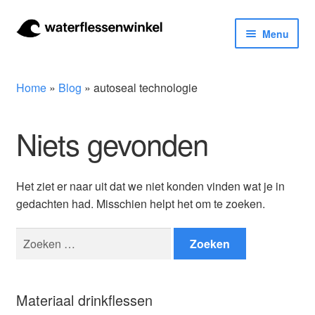
Ga
Ga
Menu
door
naar
naar
de
Herbruikbare waterflessen & drinkflessen
navigatie
inhoud
Home
»
Blog
»
autoseal technologie
Bidons
Niets gevonden
Thermosfles
Kinderflessen
Het ziet er naar uit dat we niet konden vinden wat je in
gedachten had. Misschien helpt het om te zoeken.
Drinkfles met rietje
Zoeken
Waterfles met filter
naar:
Aluminium drinkfles
Materiaal drinkflessen