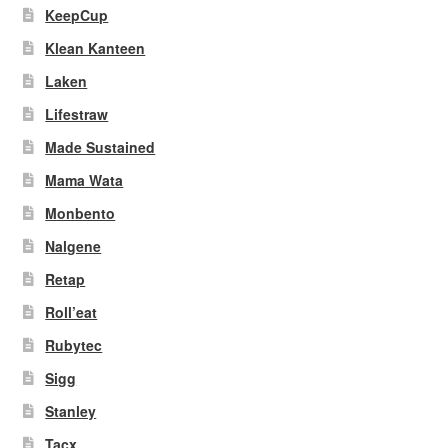
KeepCup
Klean Kanteen
Laken
Lifestraw
Made Sustained
Mama Wata
Monbento
Nalgene
Retap
Roll’eat
Rubytec
Sigg
Stanley
Tacx