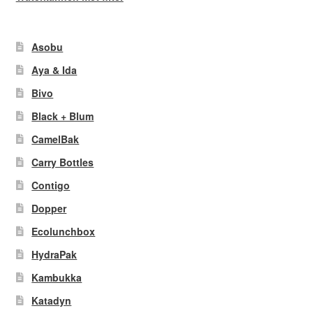
Asobu
Aya & Ida
Bivo
Black + Blum
CamelBak
Carry Bottles
Contigo
Dopper
Ecolunchbox
HydraPak
Kambukka
Katadyn