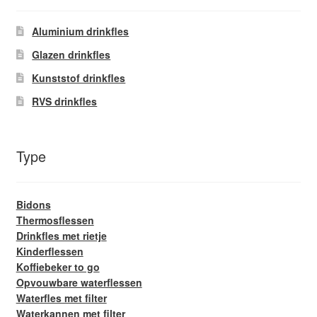
Glazen drinkfles
Aluminium drinkfles
RVS drinkfles
Glazen drinkfles
Kunststof drinkfles
Broodtrommels & lunchboxen
RVS drinkfles
Herbruikbare boterhamzakjes
Type
Accessoires
Aanbiedingen
Bidons
Thermosflessen
Drinkfles met rietje
Waterfles bedrukken
Kinderflessen
Koffiebeker to go
Reviews waterflessenwinkel.nl
Opvouwbare waterflessen
Waterfles met filter
Contact Waterflessenwinkel.nl
Waterkannen met filter