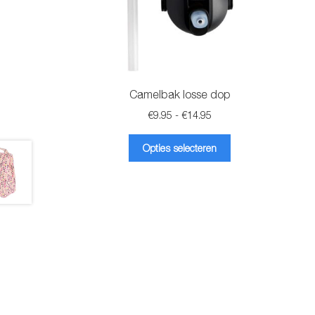
Camelbak losse dop
Prijsklasse:
€
9.95
-
€
14.95
€9.95
Dit
tot
Opties selecteren
product
€14.95
heeft
meerdere
variaties.
Deze
optie
kan
gekozen
worden
op
de