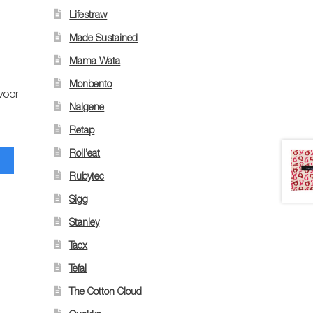
Lifestraw
Made Sustained
Mama Wata
Monbento
voor
Nalgene
Retap
Roll’eat
Rubytec
Sigg
Stanley
Tacx
Tefal
The Cotton Cloud