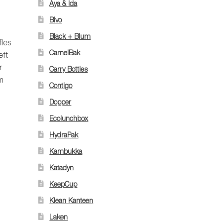
Aya & Ida
Bivo
Black + Blum
fles
CamelBak
eft
r
Carry Bottles
m
Contigo
Dopper
Ecolunchbox
HydraPak
Kambukka
Katadyn
KeepCup
Klean Kanteen
Laken