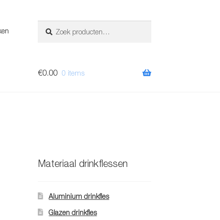
Zoeken
Zoeken
ken
naar:
€
0.00
0 items
Materiaal drinkflessen
Aluminium drinkfles
Glazen drinkfles