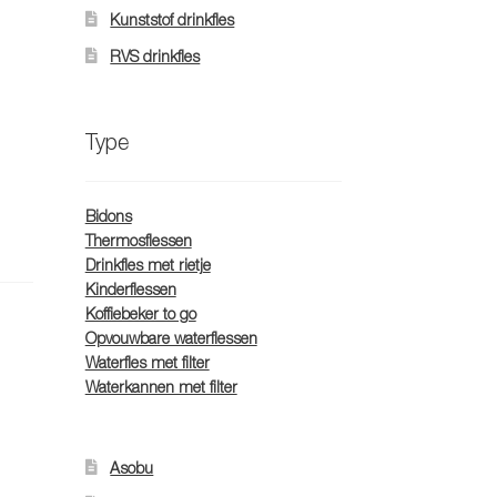
Kunststof drinkfles
RVS drinkfles
Type
Bidons
Thermosflessen
Drinkfles met rietje
Kinderflessen
Koffiebeker to go
Opvouwbare waterflessen
Waterfles met filter
Waterkannen met filter
Asobu