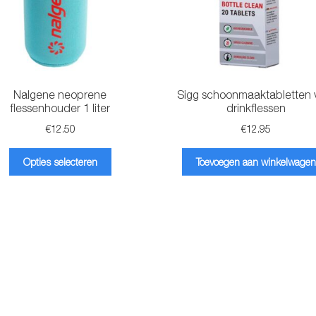
Nalgene neoprene
Sigg schoonmaaktabletten 
flessenhouder 1 liter
drinkflessen
€
12.50
€
12.95
Dit
Opties selecteren
Toevoegen aan winkelwagen
product
heeft
meerdere
variaties.
Deze
optie
kan
gekozen
worden
op