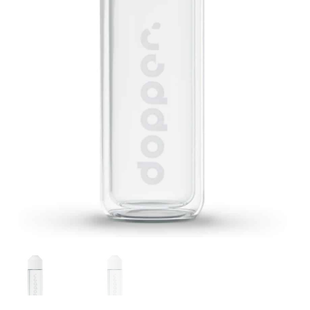
Glazen drinkfles
RVS drinkfles
Broodtrommels & lunchboxen
Herbruikbare boterhamzakjes
Accessoires
Aanbiedingen
Waterfles bedrukken
Reviews waterflessenwinkel.nl
Contact Waterflessenwinkel.nl