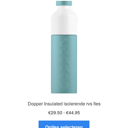
Dopper Insulated isolerende rvs fles
Prijsklasse:
€
29.50
-
€
44.95
€29.50
Dit
tot
Opties selecteren