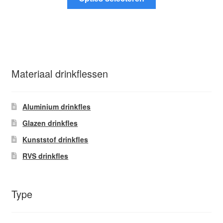
product
€44.95
heeft
meerdere
variaties.
Deze
optie
Materiaal drinkflessen
kan
gekozen
worden
Aluminium drinkfles
op
Glazen drinkfles
de
Kunststof drinkfles
productpagina
RVS drinkfles
Type