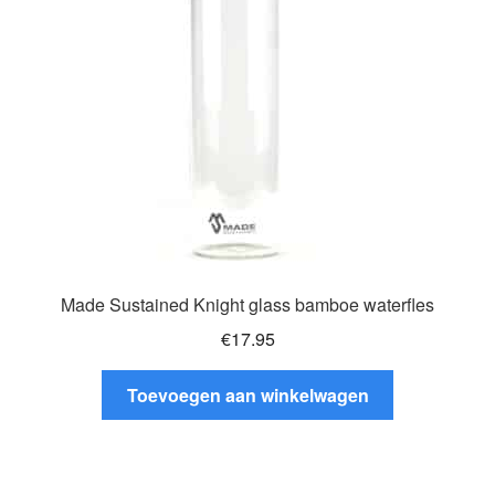
gekozen
worden
op
de
productpagina
Made Sustained Knight glass bamboe waterfles
€
17.95
Toevoegen aan winkelwagen