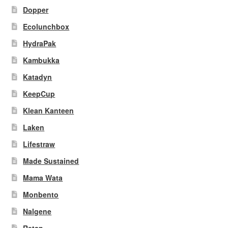
Dopper
Ecolunchbox
HydraPak
Kambukka
Katadyn
KeepCup
Klean Kanteen
Laken
Lifestraw
Made Sustained
Mama Wata
Monbento
Nalgene
Retap