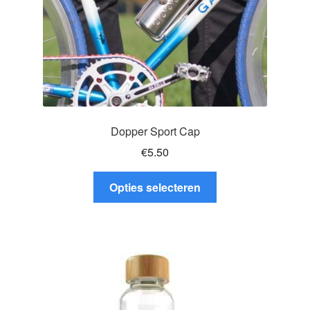
Dopper Sport Cap
€
5.50
Dit
Opties selecteren
product
heeft
meerdere
variaties.
Deze
optie
kan