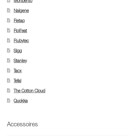
Monbento
Nalgene
Retap
Roll’eat
Rubytec
Sigg
Stanley
Tacx
Tefal
The Cotton Cloud
Quokka
Accessoires