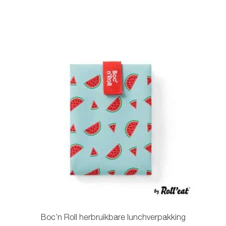
heeft
meerdere
variaties.
Deze
optie
kan
gekozen
worden
op
de
productpagina
Boc’n Roll herbruikbare lunchverpakking