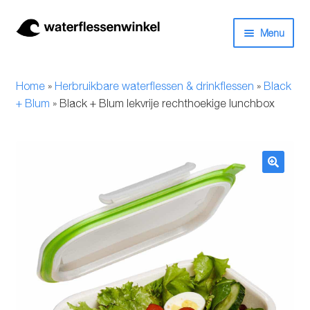
Ga
Ga
Menu
door
naar
naar
de
Herbruikbare waterflessen & drinkflessen
navigatie
inhoud
Home
»
Herbruikbare waterflessen & drinkflessen
»
Black
Bidons
+ Blum
»
Black + Blum lekvrije rechthoekige lunchbox
Thermosfles
Kinderflessen
🔍
Drinkfles met rietje
Waterfles met filter
Aluminium drinkfles