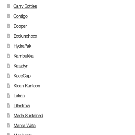
Carry Bottles
Contigo
Dopper
Ecolunchbox
HydraPak
Kambukka
Katadyn
KeepCup
Klean Kanteen
Laken
Lifestraw
Made Sustained
Mama Wata