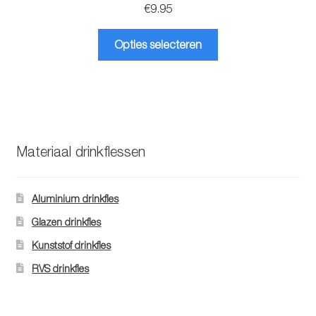
€
9.95
Dit
Opties selecteren
product
heeft
meerdere
variaties.
Deze
optie
Materiaal drinkflessen
kan
gekozen
worden
Aluminium drinkfles
op
Glazen drinkfles
de
Kunststof drinkfles
productpagina
RVS drinkfles