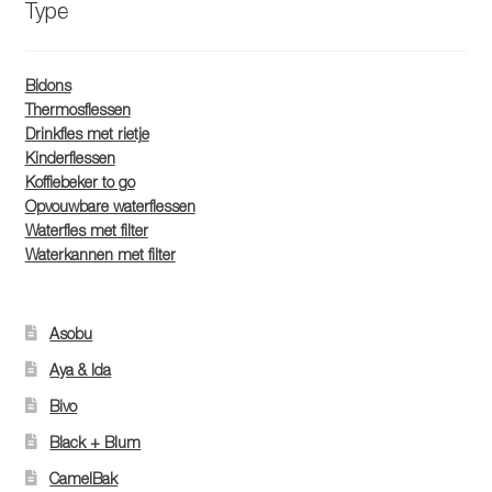
Type
Bidons
Thermosflessen
Drinkfles met rietje
Kinderflessen
Koffiebeker to go
Opvouwbare waterflessen
Waterfles met filter
Waterkannen met filter
Asobu
Aya & Ida
Bivo
Black + Blum
CamelBak