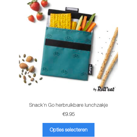
Snack’n Go herbruikbare lunchzakje
€
9.95
Dit
Opties selecteren
product