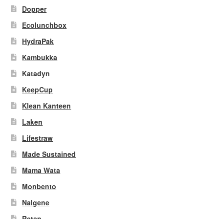
Dopper
Ecolunchbox
HydraPak
Kambukka
Katadyn
KeepCup
Klean Kanteen
Laken
Lifestraw
Made Sustained
Mama Wata
Monbento
Nalgene
Retap