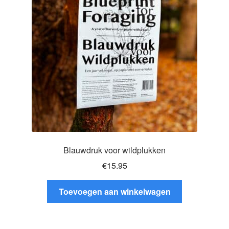
Glazen drinkfles
RVS drinkfles
Broodtrommels & lunchboxen
Herbruikbare boterhamzakjes
Accessoires
Aanbiedingen
Blauwdruk voor wildplukken
€
15.95
Waterfles bedrukken
Toevoegen aan winkelwagen
Reviews waterflessenwinkel.nl
Contact Waterflessenwinkel.nl