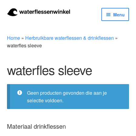
Ga
Ga
Menu
door
naar
naar
de
Herbruikbare waterflessen & drinkflessen
navigatie
inhoud
Home
»
Herbruikbare waterflessen & drinkflessen
»
Bidons
waterfles sleeve
Thermosfles
waterfles sleeve
Kinderflessen
Geen producten gevonden die aan je
Drinkfles met rietje
selectie voldoen.
Waterfles met filter
Materiaal drinkflessen
Aluminium drinkfles