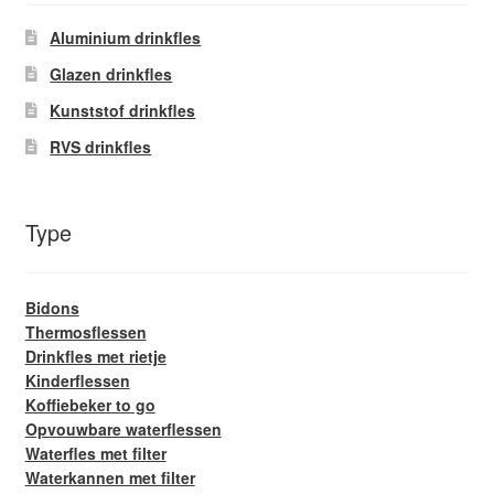
Glazen drinkfles
Aluminium drinkfles
Glazen drinkfles
RVS drinkfles
Kunststof drinkfles
Broodtrommels & lunchboxen
RVS drinkfles
Herbruikbare boterhamzakjes
Type
Accessoires
Bidons
Aanbiedingen
Thermosflessen
Drinkfles met rietje
Waterfles bedrukken
Kinderflessen
Koffiebeker to go
Reviews waterflessenwinkel.nl
Opvouwbare waterflessen
Waterfles met filter
Waterkannen met filter
Contact Waterflessenwinkel.nl