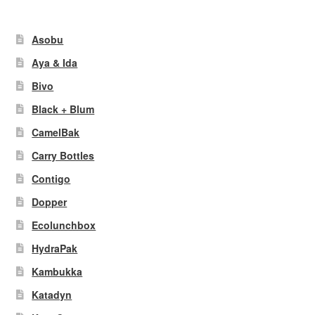
Asobu
Aya & Ida
Bivo
Black + Blum
CamelBak
Carry Bottles
Contigo
Dopper
Ecolunchbox
HydraPak
Kambukka
Katadyn