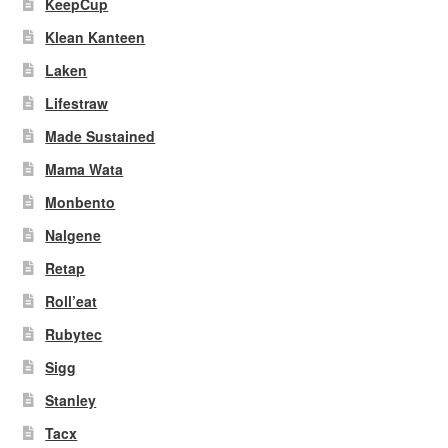
KeepCup
Klean Kanteen
Laken
Lifestraw
Made Sustained
Mama Wata
Monbento
Nalgene
Retap
Roll’eat
Rubytec
Sigg
Stanley
Tacx