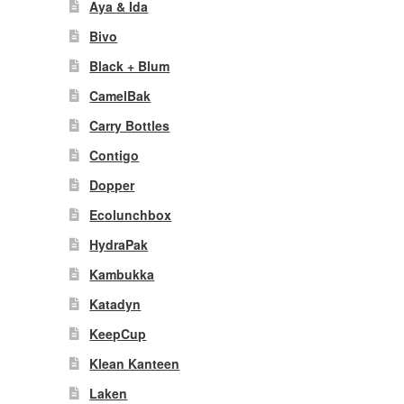
Aya & Ida
Bivo
Black + Blum
CamelBak
Carry Bottles
Contigo
Dopper
Ecolunchbox
HydraPak
Kambukka
Katadyn
KeepCup
Klean Kanteen
Laken