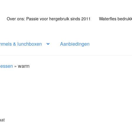
Over ons: Passie voor hergebruik sinds 2011
Waterfles bedruk
mmels & lunchboxen
Aanbiedingen
flessen
»
warm
aat