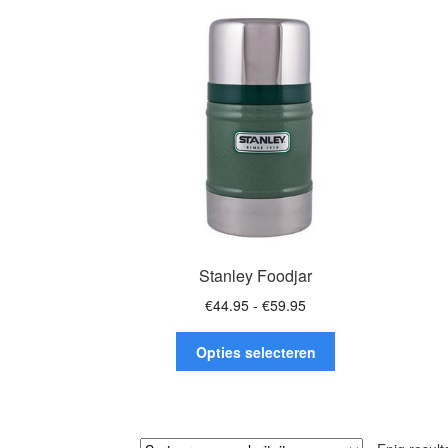
Stanley Foodjar
Prijsklasse:
€
44.95
-
€
59.95
€44.95
Dit
tot
Opties selecteren
product
€59.95
heeft
meerdere
variaties.