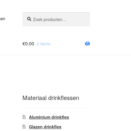
Zoeken
Zoeken
ken
naar:
€
0.00
0 items
Materiaal drinkflessen
Aluminium drinkfles
Glazen drinkfles