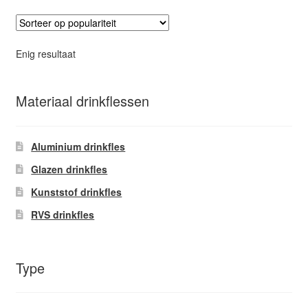
variaties.
Deze
optie
Enig resultaat
kan
gekozen
worden
Materiaal drinkflessen
op
de
Aluminium drinkfles
productpagina
Glazen drinkfles
Kunststof drinkfles
RVS drinkfles
Type