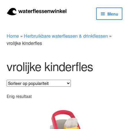
Ga
Ga
Menu
door
naar
naar
de
Herbruikbare waterflessen & drinkflessen
navigatie
inhoud
Home
»
Herbruikbare waterflessen & drinkflessen
»
Bidons
vrolijke kinderfles
Thermosfles
vrolijke kinderfles
Kinderflessen
Drinkfles met rietje
Enig resultaat
Waterfles met filter
Aluminium drinkfles