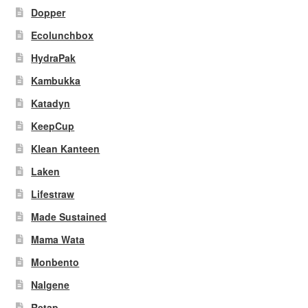
Dopper
Ecolunchbox
HydraPak
Kambukka
Katadyn
KeepCup
Klean Kanteen
Laken
Lifestraw
Made Sustained
Mama Wata
Monbento
Nalgene
Retap