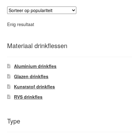
variaties.
Deze
optie
Enig resultaat
kan
gekozen
worden
Materiaal drinkflessen
op
de
Aluminium drinkfles
productpagina
Glazen drinkfles
Kunststof drinkfles
RVS drinkfles
Type