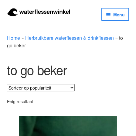
Ga
Ga
Menu
door
naar
naar
de
Herbruikbare waterflessen & drinkflessen
navigatie
inhoud
Home
»
Herbruikbare waterflessen & drinkflessen
»
to
Bidons
go beker
Thermosfles
to go beker
Kinderflessen
Drinkfles met rietje
Enig resultaat
Waterfles met filter
Aluminium drinkfles