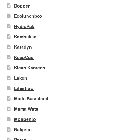
Dopper
Ecolunchbox
HydraPak
Kambukka
Katadyn
KeepCup
Klean Kanteen
Laken
Lifestraw
Made Sustained
Mama Wata
Monbento
Nalgene
Retap