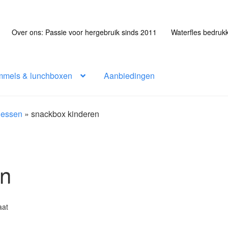
Over ons: Passie voor hergebruik sinds 2011
Waterfles bedruk
mmels & lunchboxen
Aanbiedingen
flessen
»
snackbox kinderen
en
aat