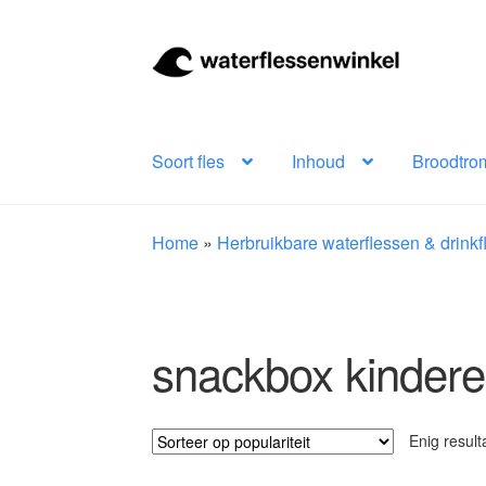
Ga
Ga
door
naar
naar
de
navigatie
inhoud
Soort fles
Inhoud
Broodtro
Home
»
Herbruikbare waterflessen & drink
snackbox kinder
Enig result