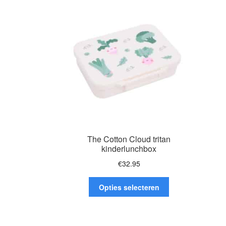
The Cotton Cloud tritan
kinderlunchbox
€
32.95
Dit
Opties selecteren
product
heeft
meerdere