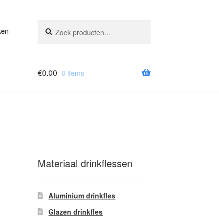
Zoeken
Zoeken
ken
naar:
€
0.00
0 items
Materiaal drinkflessen
Aluminium drinkfles
Glazen drinkfles