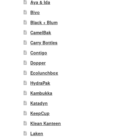
Aya & Ida
Bivo
Black + Blum
CamelBak
Carry Bottles
Contigo
Dopper
Ecolunchbox
HydraPak
Kambukka
Katadyn
KeepCup
Klean Kanteen
Laken