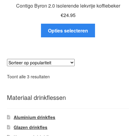
Contigo Byron 2.0 isolerende lekvrije koffiebeker
€
24.95
Dit
Opties selecteren
product
heeft
meerdere
variaties.
Deze
optie
Gesorteerd
Toont alle 3 resultaten
kan
op
gekozen
populariteit
worden
Materiaal drinkflessen
op
de
Aluminium drinkfles
productpagina
Glazen drinkfles