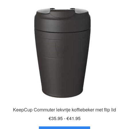
variaties.
Deze
optie
kan
gekozen
worden
op
de
productpagina
KeepCup Commuter lekvrije koffiebeker met flip lid
Prijsklasse:
€
35.95
-
€
41.95
€35.95