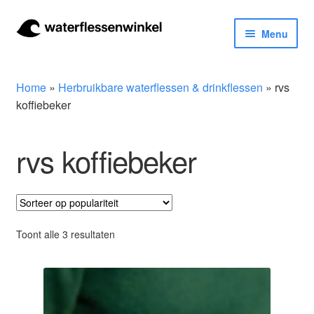
Ga
Ga
Menu
door
naar
naar
de
Herbruikbare waterflessen & drinkflessen
navigatie
inhoud
Home
»
Herbruikbare waterflessen & drinkflessen
»
rvs
Bidons
koffiebeker
Thermosfles
rvs koffiebeker
Kinderflessen
Drinkfles met rietje
Gesorteerd
Toont alle 3 resultaten
op
Waterfles met filter
populariteit
Aluminium drinkfles