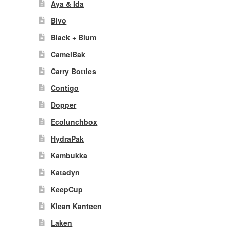
Aya & Ida
Bivo
Black + Blum
CamelBak
Carry Bottles
Contigo
Dopper
Ecolunchbox
HydraPak
Kambukka
Katadyn
KeepCup
Klean Kanteen
Laken