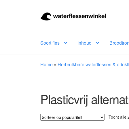
Ga
Ga
door
naar
naar
de
navigatie
inhoud
Soort fles
Inhoud
Broodtro
Home
»
Herbruikbare waterflessen & drink
Plasticvrij alternat
Toont alle 