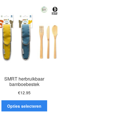
populariteit
SMRT herbruikbaar
bamboebestek
€
12.95
Dit
Opties selecteren
product
heeft
meerdere