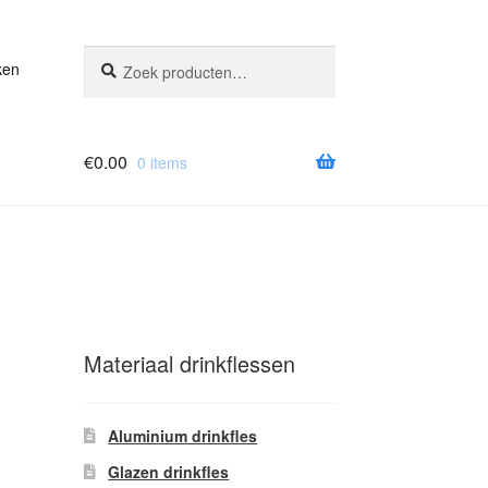
Zoeken
Zoeken
ken
naar:
€
0.00
0 items
Materiaal drinkflessen
Aluminium drinkfles
Glazen drinkfles