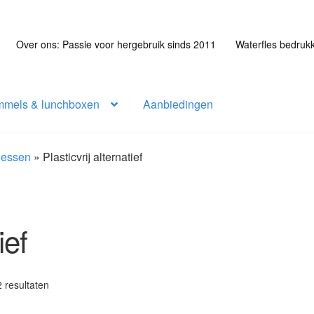
Over ons: Passie voor hergebruik sinds 2011
Waterfles bedruk
mmels & lunchboxen
Aanbiedingen
flessen
»
Plasticvrij alternatief
ief
Gesorteerd
2 resultaten
op