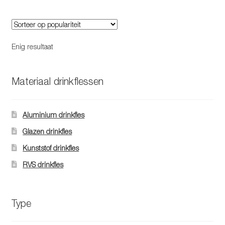
meerdere
variaties.
Deze
optie
Enig resultaat
kan
gekozen
worden
Materiaal drinkflessen
op
de
Aluminium drinkfles
productpagina
Glazen drinkfles
Kunststof drinkfles
RVS drinkfles
Type