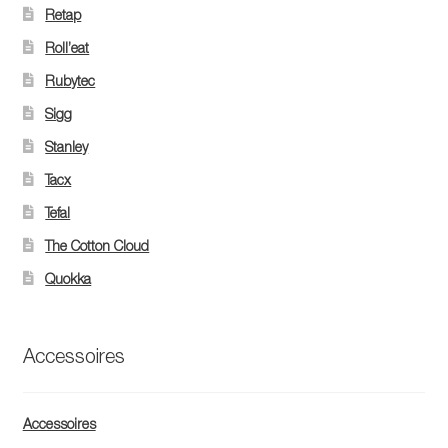
Retap
Roll’eat
Rubytec
Sigg
Stanley
Tacx
Tefal
The Cotton Cloud
Quokka
Accessoires
Accessoires