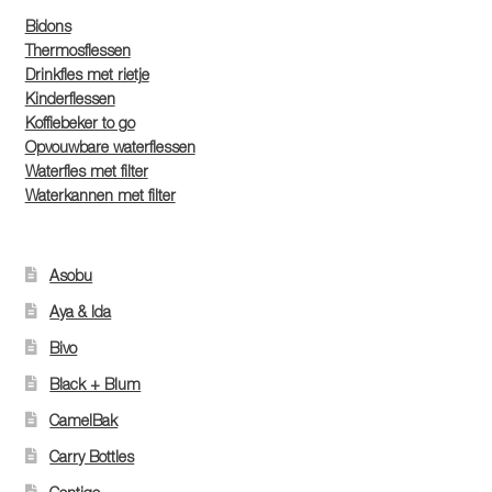
Bidons
Thermosflessen
Drinkfles met rietje
Kinderflessen
Koffiebeker to go
Opvouwbare waterflessen
Waterfles met filter
Waterkannen met filter
Asobu
Aya & Ida
Bivo
Black + Blum
CamelBak
Carry Bottles