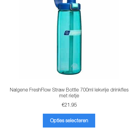
Glazen drinkfles
RVS drinkfles
Broodtrommels & lunchboxen
Herbruikbare boterhamzakjes
Accessoires
Aanbiedingen
Nalgene FreshFlow Straw Bottle 700ml lekvrije drinkfles
met rietje
Waterfles bedrukken
€
21.95
Dit
Reviews waterflessenwinkel.nl
Opties selecteren
product
heeft
Contact Waterflessenwinkel.nl