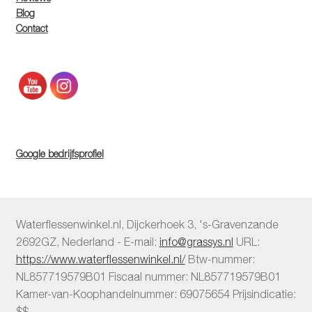
Blog
Contact
Google bedrijfsprofiel
Waterflessenwinkel.nl
,
Dijckerhoek 3
,
's-Gravenzande
2692GZ
,
Nederland
-
E-mail:
info@grassys.nl
URL:
https://www.waterflessenwinkel.nl/
Btw-nummer:
NL857719579B01
Fiscaal nummer:
NL857719579B01
Kamer-van-Koophandelnummer: 69075654
Prijsindicatie:
$$