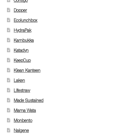
Contigo
Dopper
Ecolunchbox
HydraPak
Kambukka
Katadyn
KeepCup
Klean Kanteen
Laken
Lifestraw
Made Sustained
Mama Wata
Monbento
Nalgene