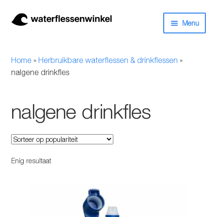
Ga
Ga
Menu
door
naar
naar
de
Herbruikbare waterflessen & drinkflessen
navigatie
inhoud
Home
»
Herbruikbare waterflessen & drinkflessen
»
Bidons
nalgene drinkfles
Thermosfles
nalgene drinkfles
Kinderflessen
Drinkfles met rietje
Enig resultaat
Waterfles met filter
Aluminium drinkfles