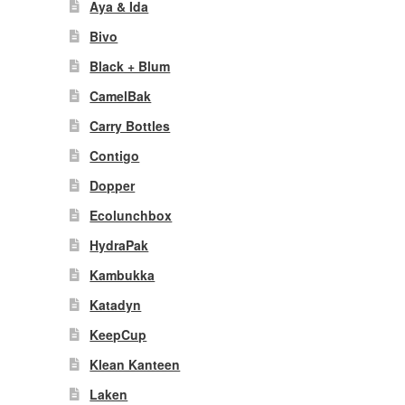
Aya & Ida
Bivo
Black + Blum
CamelBak
Carry Bottles
Contigo
Dopper
Ecolunchbox
HydraPak
Kambukka
Katadyn
KeepCup
Klean Kanteen
Laken