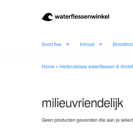
Ga
Ga
door
naar
naar
de
navigatie
inhoud
Soort fles
Inhoud
Broodtro
Home
»
Herbruikbare waterflessen & drink
milieuvriendelijk
Geen producten gevonden die aan je select