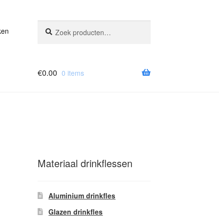
Zoeken
Zoeken
ken
naar:
€
0.00
0 items
Materiaal drinkflessen
Aluminium drinkfles
Glazen drinkfles