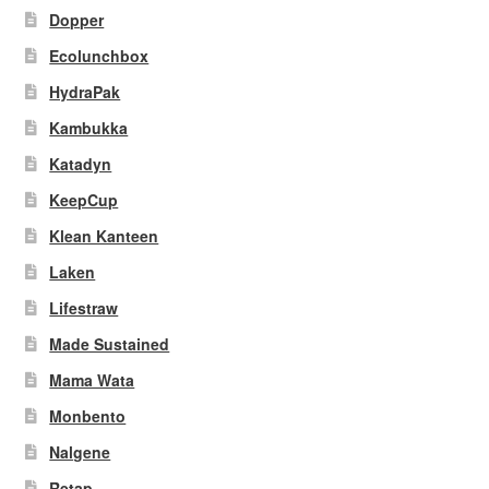
Dopper
Ecolunchbox
HydraPak
Kambukka
Katadyn
KeepCup
Klean Kanteen
Laken
Lifestraw
Made Sustained
Mama Wata
Monbento
Nalgene
Retap