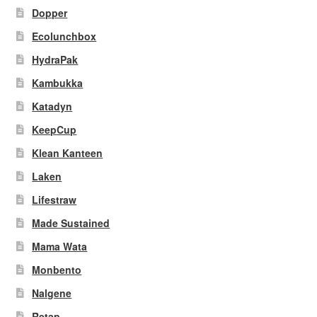
Dopper
Ecolunchbox
HydraPak
Kambukka
Katadyn
KeepCup
Klean Kanteen
Laken
Lifestraw
Made Sustained
Mama Wata
Monbento
Nalgene
Retap