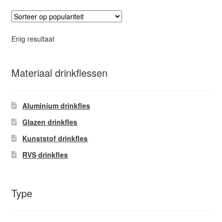
variaties.
Deze
optie
Enig resultaat
kan
gekozen
worden
Materiaal drinkflessen
op
de
Aluminium drinkfles
productpagina
Glazen drinkfles
Kunststof drinkfles
RVS drinkfles
Type