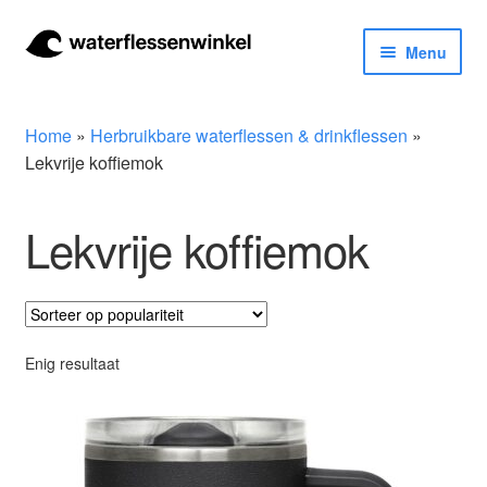
Ga
Ga
Menu
door
naar
naar
de
Herbruikbare waterflessen & drinkflessen
navigatie
inhoud
Home
»
Herbruikbare waterflessen & drinkflessen
»
Bidons
Lekvrije koffiemok
Thermosfles
Lekvrije koffiemok
Kinderflessen
Drinkfles met rietje
Enig resultaat
Waterfles met filter
Aluminium drinkfles