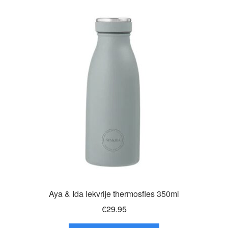
variaties.
Deze
optie
kan
gekozen
worden
op
de
productpagina
Aya & Ida lekvrije thermosfles 350ml
€
29.95