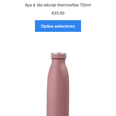
Aya & Ida lekvrije thermosfles 750ml
€
33.50
Dit
Opties selecteren
product
heeft
meerdere
variaties.
Deze
optie
kan
gekozen
worden
op
de
productpagina