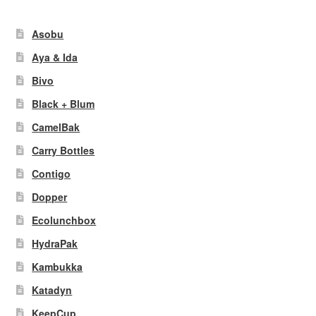
Asobu
Aya & Ida
Bivo
Black + Blum
CamelBak
Carry Bottles
Contigo
Dopper
Ecolunchbox
HydraPak
Kambukka
Katadyn
KeepCup