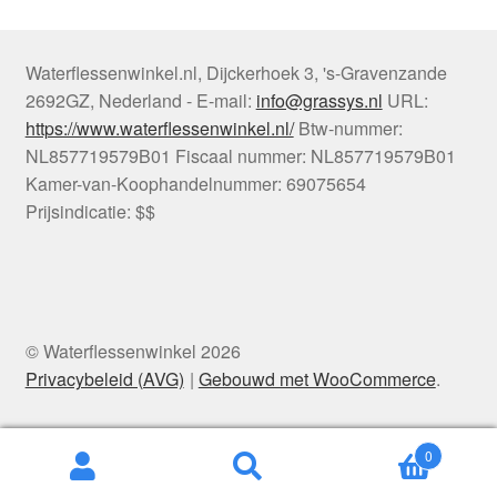
Waterflessenwinkel.nl
,
Dijckerhoek 3
,
's-Gravenzande
2692GZ
,
Nederland
-
E-mail:
info@grassys.nl
URL:
https://www.waterflessenwinkel.nl/
Btw-nummer:
NL857719579B01
Fiscaal nummer:
NL857719579B01
Kamer-van-Koophandelnummer: 69075654
Prijsindicatie: $$
© Waterflessenwinkel 2026
Privacybeleid (AVG)
Gebouwd met WooCommerce
.
0
Zoeken
Zoeken