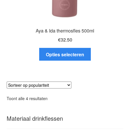
Aya & Ida thermosfles 500ml
€
32.50
Dit
Opties selecteren
product
heeft
meerdere
variaties.
Deze
optie
Gesorteerd
Toont alle 4 resultaten
kan
op
gekozen
populariteit
worden
Materiaal drinkflessen
op