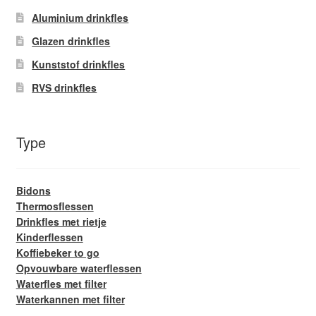
de
Aluminium drinkfles
productpagina
Glazen drinkfles
Kunststof drinkfles
RVS drinkfles
Type
Bidons
Thermosflessen
Drinkfles met rietje
Kinderflessen
Koffiebeker to go
Opvouwbare waterflessen
Waterfles met filter
Waterkannen met filter