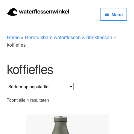
Ga
Ga
Menu
door
naar
naar
de
Herbruikbare waterflessen & drinkflessen
navigatie
inhoud
Home
»
Herbruikbare waterflessen & drinkflessen
»
Bidons
koffiefles
Thermosfles
koffiefles
Kinderflessen
Drinkfles met rietje
Gesorteerd
Toont alle 4 resultaten
op
Waterfles met filter
populariteit
Aluminium drinkfles