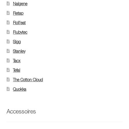
Nalgene
Retap
Roll’eat
Rubytec
Sigg
Stanley
Tacx
Tefal
The Cotton Cloud
Quokka
Accessoires