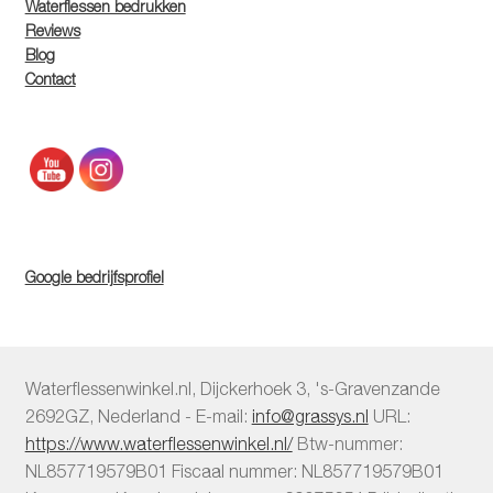
Waterflessen bedrukken
Reviews
Blog
Contact
Google bedrijfsprofiel
Waterflessenwinkel.nl
,
Dijckerhoek 3
,
's-Gravenzande
2692GZ
,
Nederland
-
E-mail:
info@grassys.nl
URL:
https://www.waterflessenwinkel.nl/
Btw-nummer:
NL857719579B01
Fiscaal nummer:
NL857719579B01