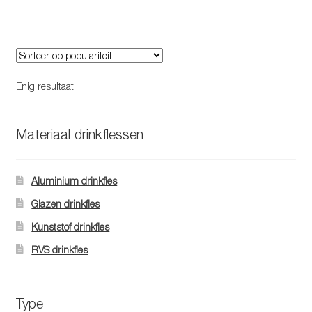
heeft
meerdere
variaties.
Deze
optie
Enig resultaat
kan
gekozen
worden
Materiaal drinkflessen
op
de
Aluminium drinkfles
productpagina
Glazen drinkfles
Kunststof drinkfles
RVS drinkfles
Type