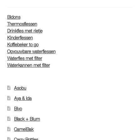
Bidons
Thermosflessen
Drinkfles met rietje
Kinderflessen
Koffiebeker to go
Opvouwbare waterflessen
Waterfles met filter
Waterkannen met filter
Asobu
Aya & Ida
Bivo
Black + Blum
CamelBak
Carry Bottles