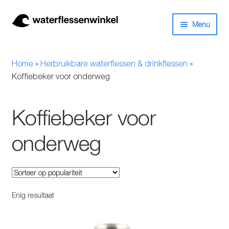
Ga
Ga
Menu
door
naar
naar
de
Herbruikbare waterflessen & drinkflessen
navigatie
inhoud
Home
»
Herbruikbare waterflessen & drinkflessen
»
Bidons
Koffiebeker voor onderweg
Thermosfles
Koffiebeker voor
Kinderflessen
onderweg
Drinkfles met rietje
Waterfles met filter
Enig resultaat
Aluminium drinkfles