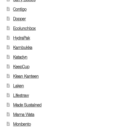
Contigo
Dopper
Ecolunchbox
HydraPak
Kambukka
Katadyn
KeepCup
Klean Kanteen
Laken
Lifestraw
Made Sustained
Mama Wata
Monbento