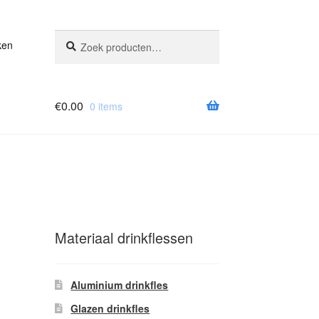
Zoeken
Zoeken
ken
naar:
€
0.00
0 items
Materiaal drinkflessen
Aluminium drinkfles
Glazen drinkfles