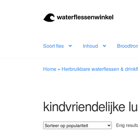
Ga
Ga
door
naar
naar
de
navigatie
inhoud
Soort fles
Inhoud
Broodtro
Home
»
Herbruikbare waterflessen & drink
kindvriendelijke 
Enig result