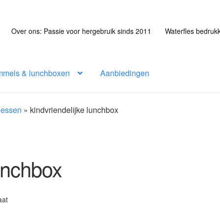
Over ons: Passie voor hergebruik sinds 2011
Waterfles bedruk
mmels & lunchboxen
Aanbiedingen
flessen
»
kindvriendelijke lunchbox
lunchbox
aat