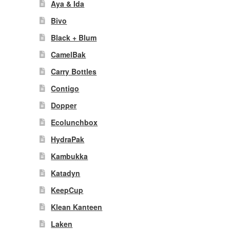
Aya & Ida
Bivo
Black + Blum
CamelBak
Carry Bottles
Contigo
Dopper
Ecolunchbox
HydraPak
Kambukka
Katadyn
KeepCup
Klean Kanteen
Laken