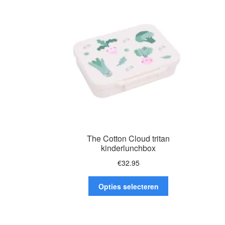
The Cotton Cloud tritan
kinderlunchbox
€
32.95
Dit
Opties selecteren
product
heeft
meerdere