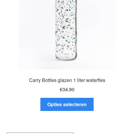
gekozen
worden
op
de
productpagina
Carry Bottles glazen 1 liter waterfles
€
34.90
Dit
Opties selecteren
product
heeft
meerdere
variaties.