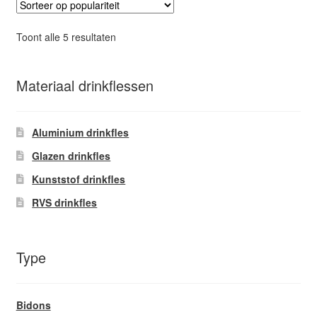
Deze
optie
Gesorteerd
Toont alle 5 resultaten
kan
op
gekozen
populariteit
worden
Materiaal drinkflessen
op
de
Aluminium drinkfles
productpagina
Glazen drinkfles
Kunststof drinkfles
RVS drinkfles
Type
Bidons