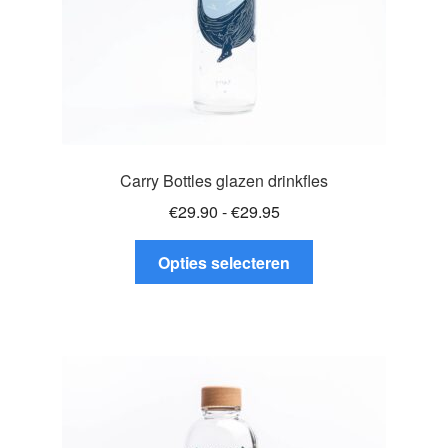
productpagina
Carry Bottles glazen drinkfles
Prijsklasse:
€
29.90
-
€
29.95
€29.90
Dit
tot
Opties selecteren
product
€29.95
heeft
meerdere
variaties.
Deze
optie
kan