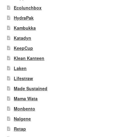
Ecolunchbox
HydraPak
Kambukka
Katadyn
KeepCup
Klean Kanteen
Laken
Lifestraw
Made Sustained
Mama Wata
Monbento
Nalgene
Retap