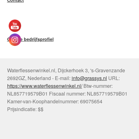
Google bedrijfsprofiel
Waterflessenwinkel.nl
,
Dijckerhoek 3
,
's-Gravenzande
2692GZ
,
Nederland
-
E-mail:
info@grassys.nl
URL:
https://www.waterflessenwinkel.nl/
Btw-nummer:
NL857719579B01
Fiscaal nummer:
NL857719579B01
Kamer-van-Koophandelnummer: 69075654
Prijsindicatie: $$