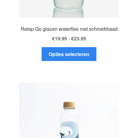
Retap Go glazen waterfles met schroefdraad
Prijsklasse:
€
19.95
-
€
23.95
€19.95
Dit
tot
Opties selecteren
product
€23.95
heeft
meerdere
variaties.
Deze
optie
kan
gekozen
worden
op
de