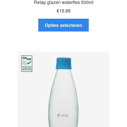
Retap glazen waterfles 500ml
€
15.95
Dit
Opties selecteren
product
heeft
meerdere
variaties.
Deze
optie
kan
gekozen
worden
op
de
productpagina