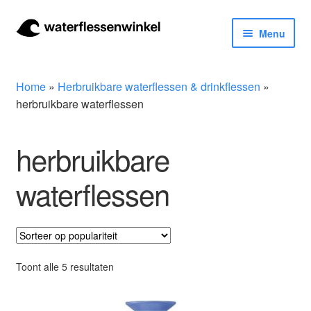
Ga
Ga
Menu
door
naar
naar
de
Herbruikbare waterflessen & drinkflessen
navigatie
inhoud
Home
»
Herbruikbare waterflessen & drinkflessen
»
Bidons
herbruikbare waterflessen
Thermosfles
herbruikbare
Kinderflessen
waterflessen
Drinkfles met rietje
Waterfles met filter
Gesorteerd
Toont alle 5 resultaten
op
Aluminium drinkfles
populariteit