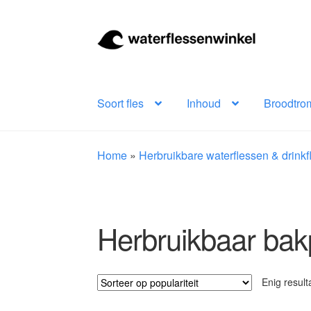
Ga
Ga
door
naar
naar
de
navigatie
inhoud
Soort fles
Inhoud
Broodtro
Home
»
Herbruikbare waterflessen & drink
Herbruikbaar bak
Enig result