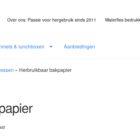
Over ons: Passie voor hergebruik sinds 2011
Waterfles bedruk
mmels & lunchboxen
Aanbiedingen
flessen
»
Herbruikbaar bakpapier
papier
aat