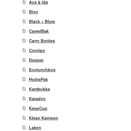
Aya & Ida
Bivo
Black + Blum
CamelBak
Carry Bottles
Contigo
Dopper
Ecolunchbox
HydraPak
Kambukka
Katadyn
KeepCup
Klean Kanteen
Laken