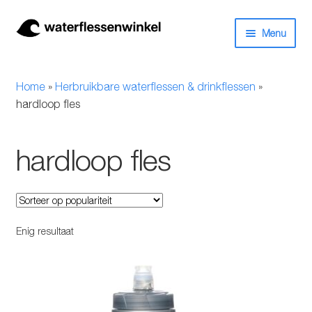
Ga
Ga
Menu
door
naar
naar
de
Herbruikbare waterflessen & drinkflessen
navigatie
inhoud
Home
»
Herbruikbare waterflessen & drinkflessen
»
Bidons
hardloop fles
Thermosfles
hardloop fles
Kinderflessen
Drinkfles met rietje
Enig resultaat
Waterfles met filter
Aluminium drinkfles