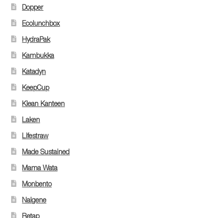
Dopper
Ecolunchbox
HydraPak
Kambukka
Katadyn
KeepCup
Klean Kanteen
Laken
Lifestraw
Made Sustained
Mama Wata
Monbento
Nalgene
Retap