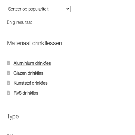
variaties.
Deze
optie
Enig resultaat
kan
gekozen
worden
Materiaal drinkflessen
op
de
Aluminium drinkfles
productpagina
Glazen drinkfles
Kunststof drinkfles
RVS drinkfles
Type