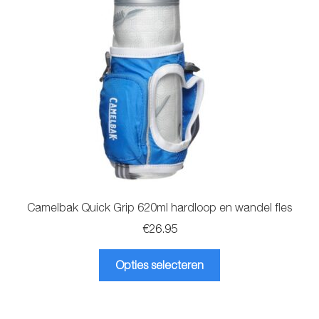
Glazen drinkfles
RVS drinkfles
Broodtrommels & lunchboxen
Herbruikbare boterhamzakjes
Accessoires
Aanbiedingen
Camelbak Quick Grip 620ml hardloop en wandel fles
€
26.95
Waterfles bedrukken
Dit
Opties selecteren
product
Reviews waterflessenwinkel.nl
heeft
meerdere
Contact Waterflessenwinkel.nl