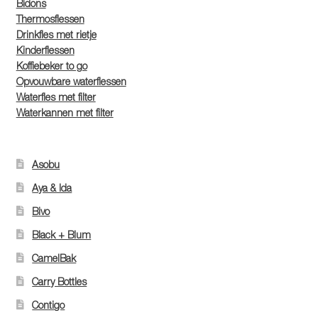
Bidons
Thermosflessen
Drinkfles met rietje
Kinderflessen
Koffiebeker to go
Opvouwbare waterflessen
Waterfles met filter
Waterkannen met filter
Asobu
Aya & Ida
Bivo
Black + Blum
CamelBak
Carry Bottles
Contigo