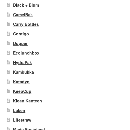
Black + Blum
CamelBak
Carry Bottles
Contigo
Dopper
Ecolunchbox
HydraPak
Kambukka
Katadyn
KeepCup
Klean Kanteen
Laken
Lifestraw
Made Sustained