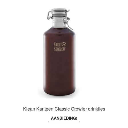
variaties.
Deze
optie
kan
gekozen
worden
op
de
productpagina
Klean Kanteen Classic Growler drinkfles
AANBIEDING!