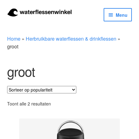
Ga
Ga
Menu
door
naar
naar
de
Herbruikbare waterflessen & drinkflessen
navigatie
inhoud
Home
»
Herbruikbare waterflessen & drinkflessen
»
Bidons
groot
Thermosfles
groot
Kinderflessen
Drinkfles met rietje
Gesorteerd
Toont alle 2 resultaten
op
Waterfles met filter
populariteit
Aluminium drinkfles