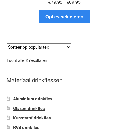
Oorspronkelijke
Huidige
€
79.95
€
69.95
prijs
prijs
Dit
was:
is:
Opties selecteren
product
€79.95.
€69.95.
heeft
meerdere
variaties.
Deze
optie
Gesorteerd
Toont alle 2 resultaten
kan
op
gekozen
populariteit
worden
Materiaal drinkflessen
op
de
Aluminium drinkfles
productpagina
Glazen drinkfles
Kunststof drinkfles
RVS drinkfles