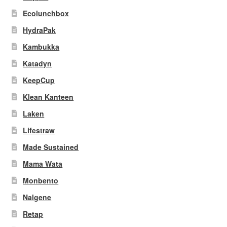
Ecolunchbox
HydraPak
Kambukka
Katadyn
KeepCup
Klean Kanteen
Laken
Lifestraw
Made Sustained
Mama Wata
Monbento
Nalgene
Retap