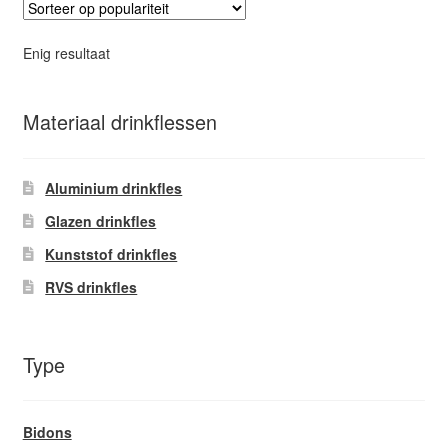
Deze
optie
Enig resultaat
kan
gekozen
worden
Materiaal drinkflessen
op
de
Aluminium drinkfles
productpagina
Glazen drinkfles
Kunststof drinkfles
RVS drinkfles
Type
Bidons