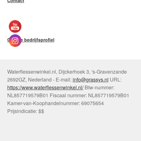
Contact
Google bedrijfsprofiel
Waterflessenwinkel.nl
,
Dijckerhoek 3
,
's-Gravenzande
2692GZ
,
Nederland
-
E-mail:
info@grassys.nl
URL:
https://www.waterflessenwinkel.nl/
Btw-nummer:
NL857719579B01
Fiscaal nummer:
NL857719579B01
Kamer-van-Koophandelnummer: 69075654
Prijsindicatie: $$