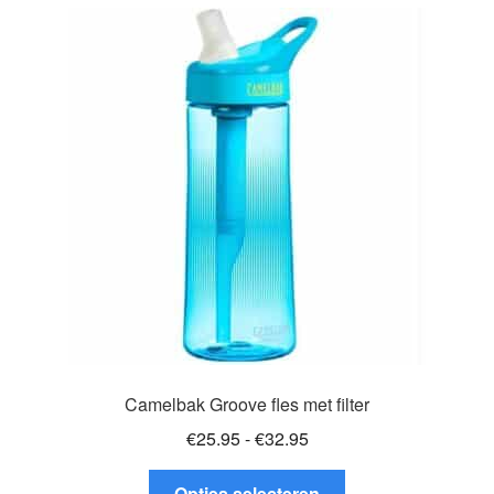
variaties.
Deze
optie
kan
gekozen
worden
op
de
productpagina
Camelbak Groove fles met filter
Prijsklasse:
€
25.95
-
€
32.95
€25.95
Dit
tot
Opties selecteren