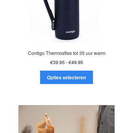
productpagina
Contigo Thermosfles tot 35 uur warm
Prijsklasse:
€
39.95
-
€
49.95
€39.95
Dit
tot
Opties selecteren
product
€49.95
heeft
meerdere
variaties.
Deze
optie
kan