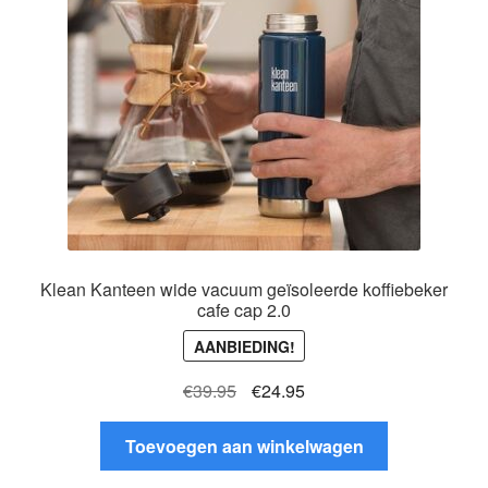
gekozen
worden
op
de
productpagina
Klean Kanteen wide vacuum geïsoleerde koffiebeker
cafe cap 2.0
AANBIEDING!
Oorspronkelijke
Huidige
€
39.95
€
24.95
prijs
prijs
was:
is:
Toevoegen aan winkelwagen
€39.95.
€24.95.