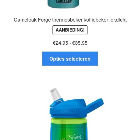
Camelbak Forge thermosbeker koffiebeker lekdicht
AANBIEDING!
Prijsklasse:
€
24.95
-
€
35.95
€24.95
Dit
tot
Opties selecteren
product
€35.95
heeft
meerdere
variaties.
Deze
optie
kan
gekozen
worden
op