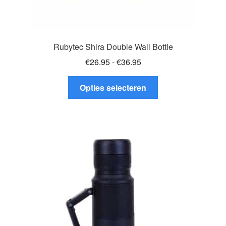
Rubytec Shira Double Wall Bottle
Prijsklasse:
€
26.95
-
€
36.95
€26.95
Dit
tot
Opties selecteren
product
€36.95
heeft
meerdere
variaties.
Deze
optie
kan
gekozen
worden
op
de