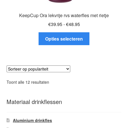
KeepCup Ora lekvrije rvs waterfles met rietje
Prijsklasse:
€
39.95
-
€
48.95
€39.95
Dit
tot
Opties selecteren
product
€48.95
heeft
meerdere
variaties.
Deze
optie
Gesorteerd
Toont alle 12 resultaten
kan
op
gekozen
populariteit
worden
Materiaal drinkflessen
op
de
Aluminium drinkfles
productpagina