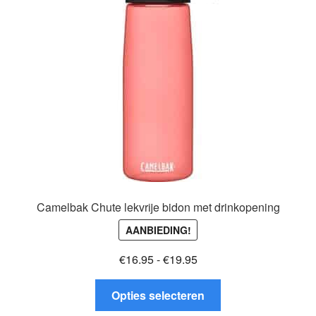
Glazen drinkfles
RVS drinkfles
Broodtrommels & lunchboxen
Herbruikbare boterhamzakjes
Accessoires
Aanbiedingen
Camelbak Chute lekvrije bidon met drinkopening
AANBIEDING!
Waterfles bedrukken
Prijsklasse:
€
16.95
-
€
19.95
Reviews waterflessenwinkel.nl
€16.95
Dit
tot
Opties selecteren
product
€19.95
Contact Waterflessenwinkel.nl