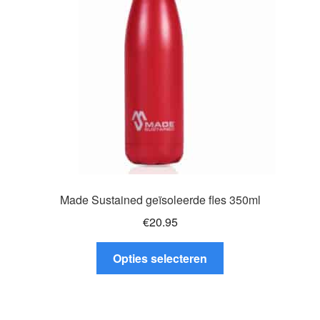
gekozen
worden
op
de
productpagina
Made Sustained geïsoleerde fles 350ml
€
20.95
Dit
Opties selecteren
product
heeft
meerdere