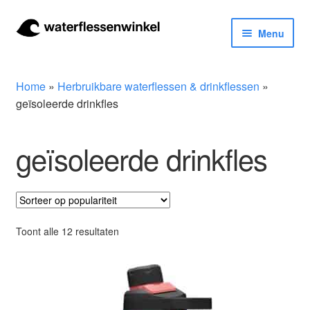
Ga
Ga
Menu
door
naar
naar
de
Herbruikbare waterflessen & drinkflessen
navigatie
inhoud
Home
»
Herbruikbare waterflessen & drinkflessen
»
Bidons
geïsoleerde drinkfles
Thermosfles
geïsoleerde drinkfles
Kinderflessen
Drinkfles met rietje
Gesorteerd
Toont alle 12 resultaten
op
Waterfles met filter
populariteit
Aluminium drinkfles