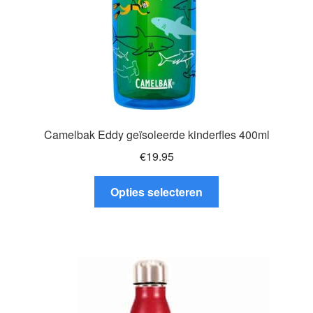
de
productpagina
Camelbak Eddy geïsoleerde kinderfles 400ml
€
19.95
Dit
Opties selecteren
product
heeft
meerdere
variaties.
Deze
optie
kan