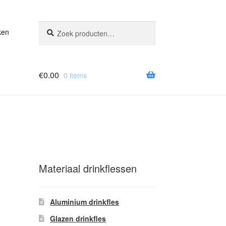
Zoeken
Zoeken
ken
naar:
€
0.00
0 items
Materiaal drinkflessen
Aluminium drinkfles
Glazen drinkfles