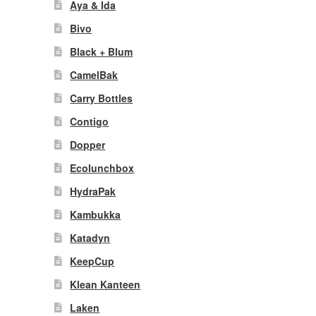
Aya & Ida
Bivo
Black + Blum
CamelBak
Carry Bottles
Contigo
Dopper
Ecolunchbox
HydraPak
Kambukka
Katadyn
KeepCup
Klean Kanteen
Laken