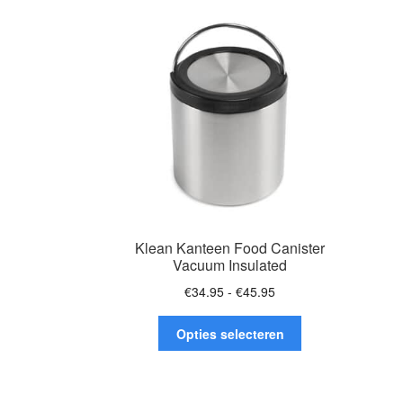
Klean Kanteen Food Canister
Vacuum Insulated
Prijsklasse:
€
34.95
-
€
45.95
€34.95
Dit
tot
Opties selecteren
product
€45.95
heeft
meerdere