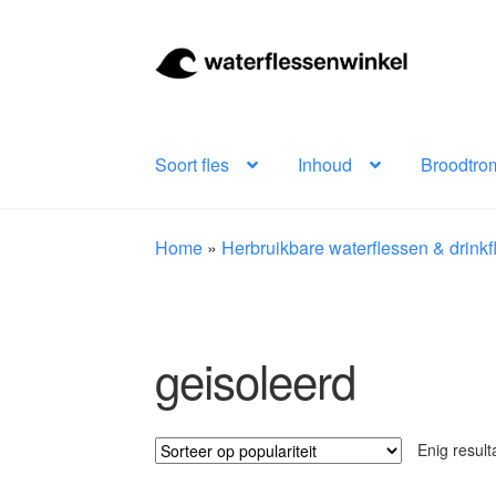
Ga
Ga
door
naar
naar
de
navigatie
inhoud
Soort fles
Inhoud
Broodtro
Home
»
Herbruikbare waterflessen & drink
geisoleerd
Enig result