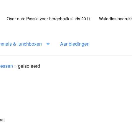
Over ons: Passie voor hergebruik sinds 2011
Waterfles bedruk
mmels & lunchboxen
Aanbiedingen
flessen
»
geisoleerd
aat