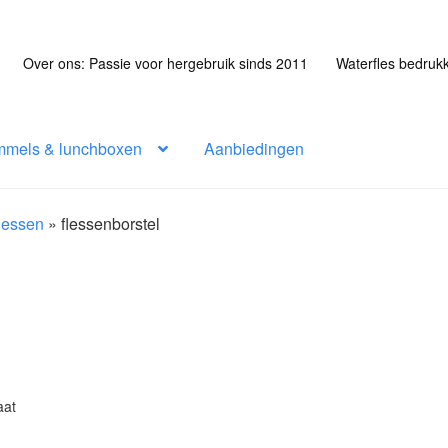
Over ons: Passie voor hergebruik sinds 2011
Waterfles bedruk
mmels & lunchboxen
Aanbiedingen
flessen
»
flessenborstel
aat