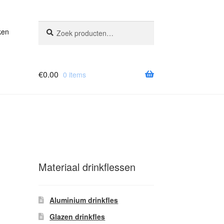
Zoeken
Zoeken
ken
naar:
€
0.00
0 items
Materiaal drinkflessen
Aluminium drinkfles
Glazen drinkfles