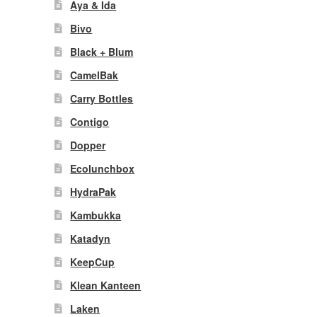
Aya & Ida
Bivo
Black + Blum
CamelBak
Carry Bottles
Contigo
Dopper
Ecolunchbox
HydraPak
Kambukka
Katadyn
KeepCup
Klean Kanteen
Laken