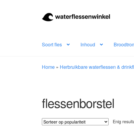
Ga
Ga
door
naar
naar
de
navigatie
inhoud
Soort fles
Inhoud
Broodtro
Home
»
Herbruikbare waterflessen & drink
flessenborstel
Enig result