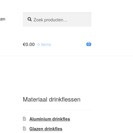
Zoeken
Zoeken
ken
naar:
€
0.00
0 items
Materiaal drinkflessen
Aluminium drinkfles
Glazen drinkfles