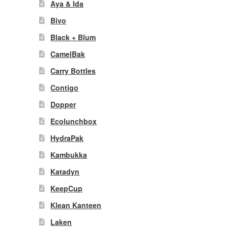
Aya & Ida
Bivo
Black + Blum
CamelBak
Carry Bottles
Contigo
Dopper
Ecolunchbox
HydraPak
Kambukka
Katadyn
KeepCup
Klean Kanteen
Laken