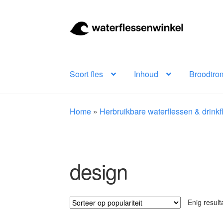
Ga
Ga
door
naar
naar
de
navigatie
inhoud
Soort fles
Inhoud
Broodtro
Home
»
Herbruikbare waterflessen & drink
design
Enig result