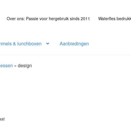
Over ons: Passie voor hergebruik sinds 2011
Waterfles bedruk
mmels & lunchboxen
Aanbiedingen
flessen
»
design
aat