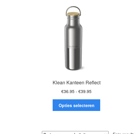
Klean Kanteen Reflect
Prijsklasse:
€
36.95
-
€
39.95
€36.95
Dit
tot
Opties selecteren
product
€39.95
heeft
meerdere
variaties.