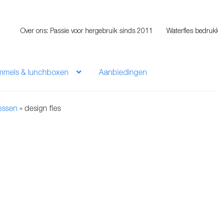
Over ons: Passie voor hergebruik sinds 2011
Waterfles bedruk
mmels & lunchboxen
Aanbiedingen
lessen
»
design fles
t