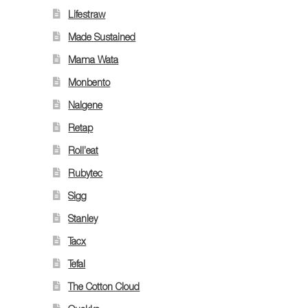
Lifestraw
Made Sustained
Mama Wata
Monbento
Nalgene
Retap
Roll’eat
Rubytec
Sigg
Stanley
Tacx
Tefal
The Cotton Cloud