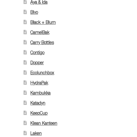
Aya & Ida
Bivo
Black + Blum
CamelBak
Carry Bottles
Contigo
Dopper
Ecolunchbox
HydraPak
Kambukka
Katadyn
KeepCup
Klean Kanteen
Laken