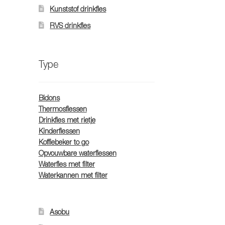
Kunststof drinkfles
RVS drinkfles
Type
Bidons
Thermosflessen
Drinkfles met rietje
Kinderflessen
Koffiebeker to go
Opvouwbare waterflessen
Waterfles met filter
Waterkannen met filter
Asobu