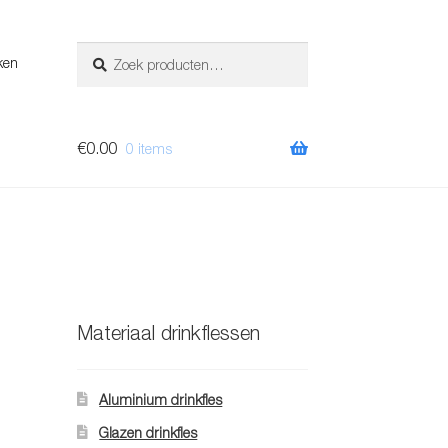
Zoeken
Zoeken
ken
naar:
€
0.00
0 items
Materiaal drinkflessen
Aluminium drinkfles
Glazen drinkfles