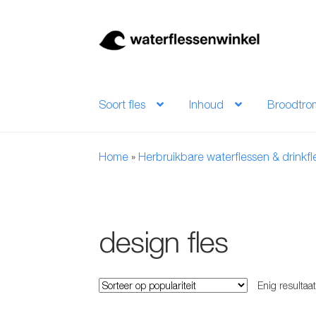
Ga
Ga
door
naar
naar
de
navigatie
inhoud
Soort fles
Inhoud
Broodtro
Home
»
Herbruikbare waterflessen & drinkf
design fles
Enig resultaa