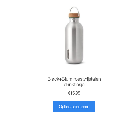
Black+Blum roestvrijstalen
drinkflesje
€
15.95
Dit
Opties selecteren
product
heeft
meerdere
variaties.