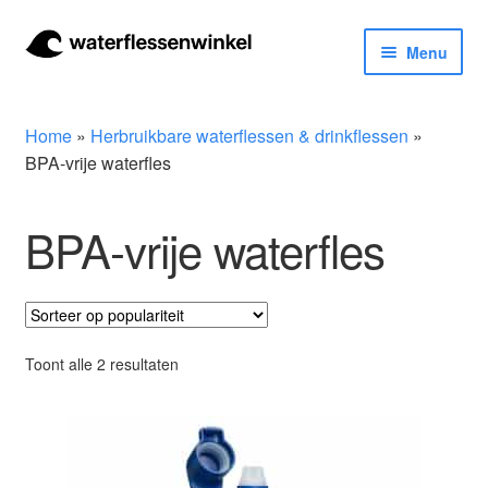
Ga
Ga
Menu
door
naar
naar
de
Herbruikbare waterflessen & drinkflessen
navigatie
inhoud
Home
»
Herbruikbare waterflessen & drinkflessen
»
Bidons
BPA-vrije waterfles
Thermosfles
BPA-vrije waterfles
Kinderflessen
Drinkfles met rietje
Gesorteerd
Toont alle 2 resultaten
op
Waterfles met filter
populariteit
Aluminium drinkfles