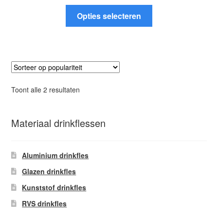
Dit
Opties selecteren
product
heeft
meerdere
variaties.
Deze
optie
Gesorteerd
Toont alle 2 resultaten
kan
op
gekozen
populariteit
worden
Materiaal drinkflessen
op
de
Aluminium drinkfles
productpagina
Glazen drinkfles
Kunststof drinkfles
RVS drinkfles