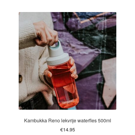
meerdere
variaties.
Deze
optie
kan
gekozen
worden
op
de
productpagina
Kambukka Reno lekvrije waterfles 500ml
€
14.95