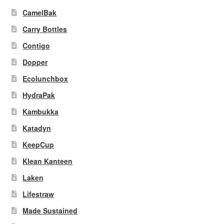
CamelBak
Carry Bottles
Contigo
Dopper
Ecolunchbox
HydraPak
Kambukka
Katadyn
KeepCup
Klean Kanteen
Laken
Lifestraw
Made Sustained