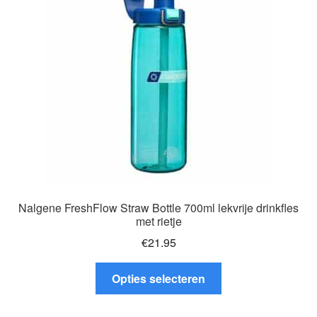
Glazen drinkfles
RVS drinkfles
Broodtrommels & lunchboxen
Herbruikbare boterhamzakjes
Accessoires
Aanbiedingen
Nalgene FreshFlow Straw Bottle 700ml lekvrije drinkfles
met rietje
Waterfles bedrukken
€
21.95
Dit
Reviews waterflessenwinkel.nl
Opties selecteren
product
heeft
Contact Waterflessenwinkel.nl