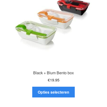
Black + Blum Bento box
€
19.95
Dit
Opties selecteren
product
heeft