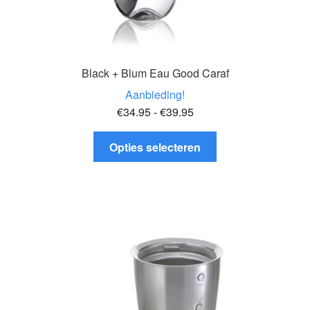
Black + Blum Eau Good Caraf
Aanbieding!
Prijsklasse:
€
34.95
-
€
39.95
€34.95
Dit
tot
Opties selecteren
product
€39.95
heeft
meerdere
variaties.
Deze
optie
kan
gekozen
worden