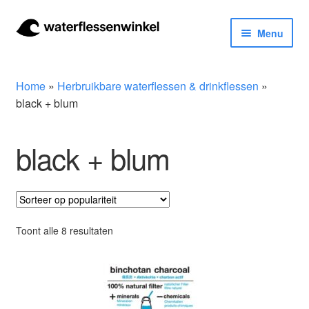
Ga
Ga
Menu
door
naar
naar
de
Herbruikbare waterflessen & drinkflessen
navigatie
inhoud
Home
»
Herbruikbare waterflessen & drinkflessen
»
Bidons
black + blum
Thermosfles
black + blum
Kinderflessen
Drinkfles met rietje
Gesorteerd
Toont alle 8 resultaten
op
Waterfles met filter
populariteit
Aluminium drinkfles