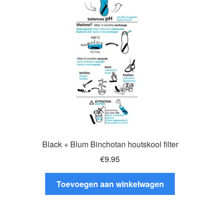
Glazen drinkfles
RVS drinkfles
Broodtrommels & lunchboxen
Herbruikbare boterhamzakjes
Accessoires
Aanbiedingen
Black + Blum Binchotan houtskool filter
€
9.95
Waterfles bedrukken
Toevoegen aan winkelwagen
Reviews waterflessenwinkel.nl
Contact Waterflessenwinkel.nl