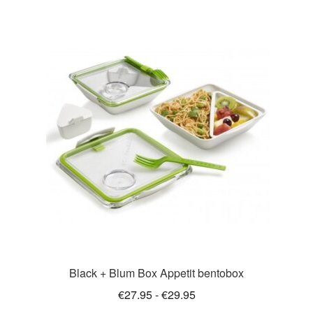
meerdere
variaties.
Deze
optie
kan
gekozen
worden
op
de
productpagina
Black + Blum Box Appetit bentobox
Prijsklasse:
€
27.95
-
€
29.95
€27.95