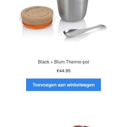
op
de
productpagina
Black + Blum Thermo-pot
€
44.95
Toevoegen aan winkelwagen