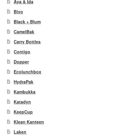
Aya & Ida
Bivo
Black + Blum
CamelBak
Carry Bottles
Contigo
Dopper
Ecolunchbox
HydraPak
Kambukka
Katadyn
KeepCup
Klean Kanteen
Laken