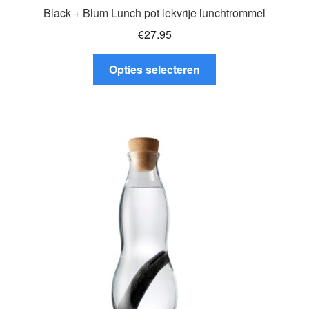
Black + Blum Lunch pot lekvrije lunchtrommel
€
27.95
Dit
Opties selecteren
product
heeft
meerdere
variaties.
Deze
optie
kan
gekozen
worden
op
de
productpagina