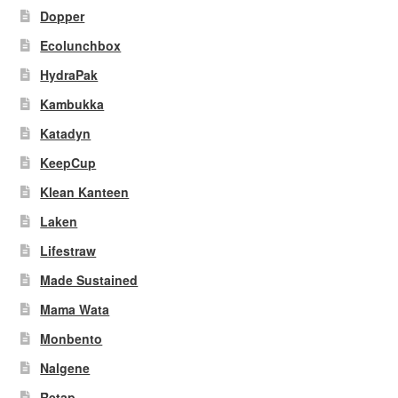
Dopper
Ecolunchbox
HydraPak
Kambukka
Katadyn
KeepCup
Klean Kanteen
Laken
Lifestraw
Made Sustained
Mama Wata
Monbento
Nalgene
Retap