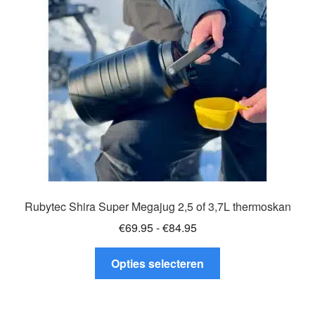
Glazen drinkfles
RVS drinkfles
Broodtrommels & lunchboxen
Herbruikbare boterhamzakjes
Accessoires
Aanbiedingen
Rubytec Shira Super Megajug 2,5 of 3,7L thermoskan
Prijsklasse:
€
69.95
-
€
84.95
Waterfles bedrukken
€69.95
Dit
tot
Opties selecteren
product
Reviews waterflessenwinkel.nl
€84.95
heeft
meerdere
Contact Waterflessenwinkel.nl