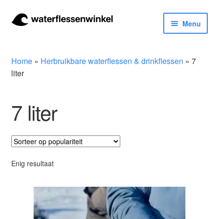
Ga
Ga
Menu
door
naar
naar
de
Herbruikbare waterflessen & drinkflessen
navigatie
inhoud
Home
»
Herbruikbare waterflessen & drinkflessen
»
7
Bidons
liter
Thermosfles
7 liter
Kinderflessen
Drinkfles met rietje
Enig resultaat
Waterfles met filter
Aluminium drinkfles