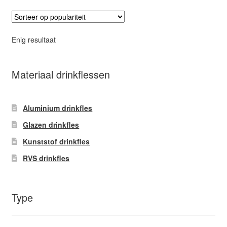
variaties.
Deze
optie
Enig resultaat
kan
gekozen
worden
Materiaal drinkflessen
op
de
Aluminium drinkfles
productpagina
Glazen drinkfles
Kunststof drinkfles
RVS drinkfles
Type